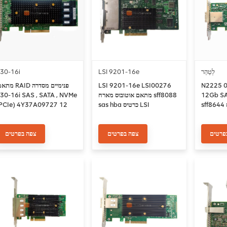
30-16i
LSI 9201-16e
לְטַהֵר
 RAID פנימיים מסדרה
LSI 9201-16e LSI00276
N2225 מקורי 00AE912
16i SAS , SATA , NVMe
מתאם אוטובוס מארח sff8088
12Gb SAS כרטיס HBA 
PCIe) 4Y37A09727 12
sas hba כרטיס LSI
ג'יגה-סיביות לשניי
SAS2116
פרטים
צפה בפרטים
צפה בפרטים