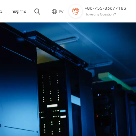
+86-755-83677183
צור קשר
בל
IW
Have any Question ?