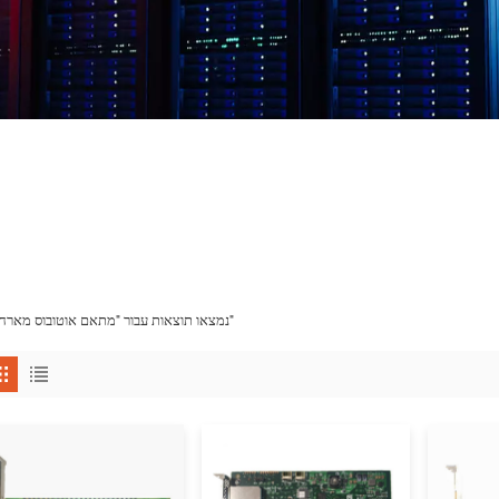
12 נמצאו תוצאות עבור "מתאם אוטובוס מארח"