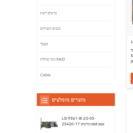
כרטיס רשת
כוננים קשיחים
5
מעבד
מתאמי
530-
גיבוי סוללת RAID
(
ה
Cable
מוצרים מומלצים
LSI 9361-8i 2G 05-
25420-17 כרטיס raid sas
controller Megaraid