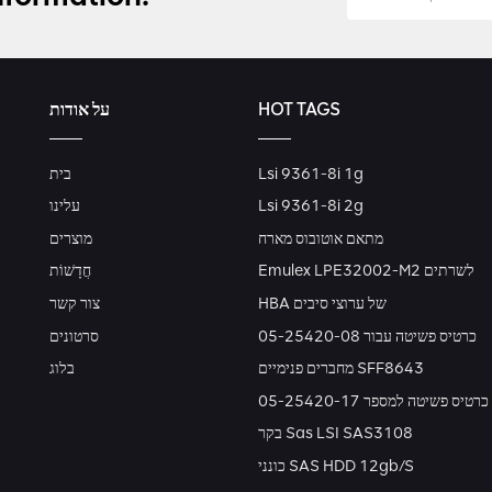
על אודות
HOT TAGS
בית
Lsi 9361-8i 1g
עלינו
Lsi 9361-8i 2g
מתאם אוטובוס מארח
מוצרים
Emulex LPE32002-M2 לשרתים
חֲדָשׁוֹת
HBA של ערוצי סיבים
צור קשר
כרטיס פשיטה עבור 05-25420-08
סרטונים
מחברים פנימיים SFF8643
בלוג
כרטיס פשיטה למספר 05-25420-17
בקר Sas LSI SAS3108
כונני SAS HDD 12gb/s