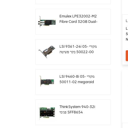
sff8643 12gb/s
Emulex LPE32002-M2
L
Fibre Card 32GB Dual-
Port PCIE 3.0 FC HBAs
LS
50
N
1
LSI 9361-24i מקורי 05-
50022-00 בקר פשיטה
SAS+SATA sff8643
Megaraid
LSI 9460-8i מקורי 05-
50011-02 megaraid
SAS, SATA, NVMe PCIe
RAID Controller כרטיס
12gb/s
ThinkSystem 940-32i
פנימי SFF8654
4Y37A09733 כרטיס בקר
SAS MegaRaid