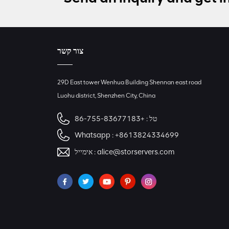
צור קשר
29D East tower Wenhua Building Shennan east road
Luohu district, Shenzhen City, China
+86-755-83677183
טל :
Whatsapp :
+8613824334699
אימייל :
alice@storservers.com