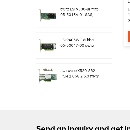
L
L
כרטיס LSI 9500-8i מקורי
12GB/s s
05-50134-01 SAS,
S
SATA, NVMe HBA
H
sff8654
LSI 9405W-16i hba
כרטיס 05-50047-00
12Gb/s SAS SATA
NVMe Tri-Mode HBAs
כרטיס רשת X520-SR2
PCIe 2.0 x8 2 יציאות 5.0
GT/s 10G Ethernet
Send an inquiry and get i