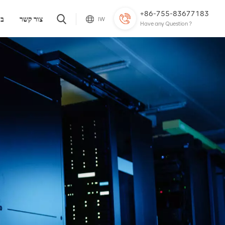
+86-755-83677183
צור קשר
בל
IW
Have any Question ?