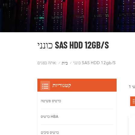
כונני SAS HDD 12GB/S
כונני SAS HDD 12gb/s
אתה בפנים:
בית
/
/
קטגוריות
כרטיס פשיטה
כרטיס HBA
כרטיס סיבים