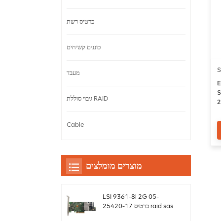
כרטיס רשת
כוננים קשיחים
מעבד
E
S
גיבוי סוללת RAID
יחים
Cable
מוצרים מומלצים
LSI 9361-8i 2G 05-
25420-17 כרטיס raid sas
controller Megaraid