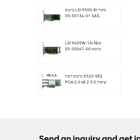
כרטיס LSI 9500-8i מקורי
05-50134-01 SAS,
SATA, NVMe HBA
sff8654
LSI 9405W-16i hba
כרטיס 05-50047-00
12Gb/s SAS SATA
NVMe Tri-Mode HBAs
כרטיס רשת X520-SR2
PCIe 2.0 x8 2 יציאות 5.0
GT/s 10G Ethernet
Send an inquiry and get i