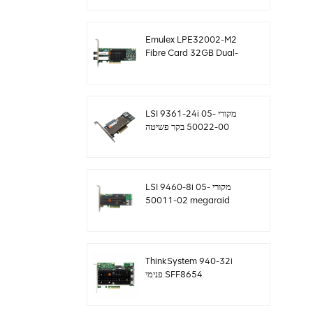
sff8643 12gb/s
Emulex LPE32002-M2
Fibre Card 32GB Dual-
Port PCIE 3.0 FC HBAs
LSI 9361-24i מקורי 05-
50022-00 בקר פשיטה
SAS+SATA sff8643
Megaraid
LSI 9460-8i מקורי 05-
50011-02 megaraid
SAS, SATA, NVMe PCIe
RAID Controller כרטיס
12gb/s
ThinkSystem 940-32i
פנימי SFF8654
4Y37A09733 כרטיס בקר
SAS MegaRaid