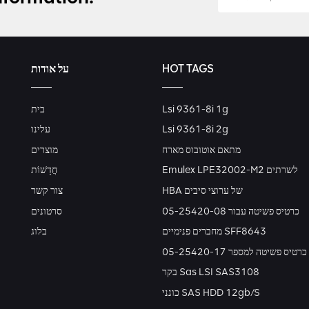
HOT TAGS
על אודות
Lsi 9361-8i 1g
בית
Lsi 9361-8i 2g
עלינו
מתאם אוטובוס מארח
מוצרים
Emulex LPE32002-M2 לשרתים
חֲדָשׁוֹת
HBA של ערוצי סיבים
צור קשר
כרטיס פשיטה עבור 05-25420-08
סרטונים
מחברים פנימיים SFF8643
בלוג
כרטיס פשיטה למספר 05-25420-17
בקר Sas LSI SAS3108
כונני SAS HDD 12gb/s