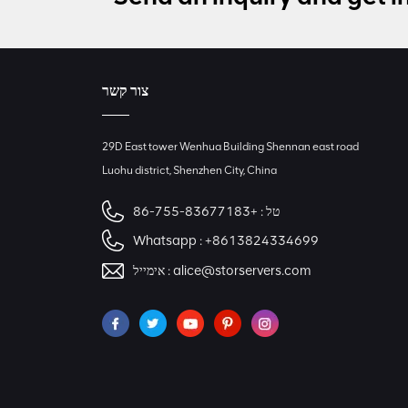
צור קשר
29D East tower Wenhua Building Shennan east road
Luohu district, Shenzhen City, China
טל :
+86-755-83677183
Whatsapp :
+8613824334699
alice@storservers.com
אימייל :