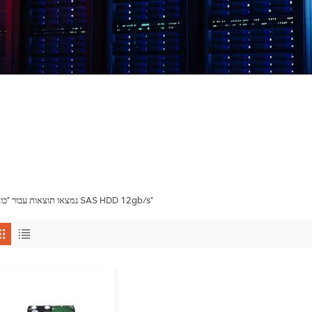
1 נמצאו תוצאות עבור "כונני SAS HDD 12gb/s"