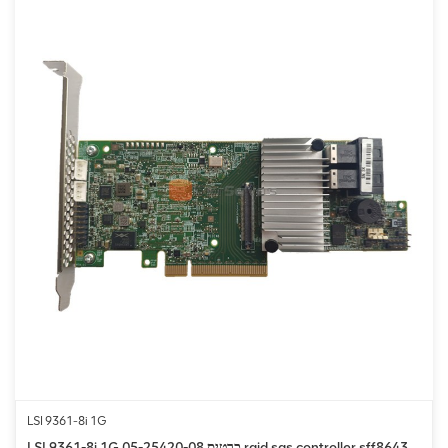
LSI 9361-8i 1G
LSI 9361-8i 1G 05-25420-08 כרטיס raid sas controller sff8643