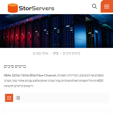
אתה בפנים:
כרטיס סיבים
בית
/
/
כרטיס סיבים
HBAs 32Gb/16Gb/8Gb Fibre Channel מספקים את הביצועים, המדרגיות, האמינות,
הניהול והאבחון האולטימטיביים עבור מערכי אחסון פלאש עם זמן אחזור נמוך, מערכי HDD
ויישומים קריטיים למשימה.