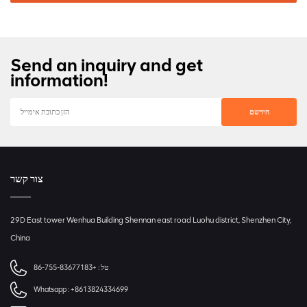
Send an inquiry and get
information!
צור קשר
29D East tower Wenhua Building Shennan east road Luohu district, Shenzhen City,
China
טל :
+86-755-83677183
Whatsapp :
+8613824334699