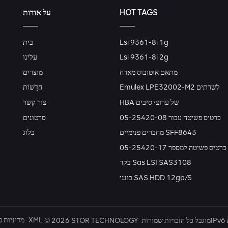
HOT TAGS
על אודות
Lsi 9361-8i 1g
בית
Lsi 9361-8i 2g
עלינו
מתאם אוטובוס מארח
מוצרים
Emulex LPE32002-M2 לשרתים
חֲדָשׁוֹת
HBA של ערוצי סיבים
צור קשר
כרטיס פשיטה עבור 05-25420-08
סרטונים
מחברים פנימיים SFF8643
בלוג
כרטיס פשיטה למספר 05-25420-17
בקר Sas LSI SAS3108
כונני SAS HDD 12gb/s
XML
מדיניות פ
© 2026 STOR TECHNOLOGY מוגבל כל הזכויות שמורות