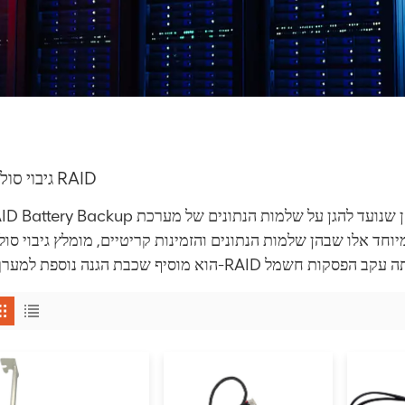
גיבוי סוללת RAID
RAID Battery Backup הוא התקן שנועד להגן על שלמות הנתונים של מערכת RAID במקרה של הפ
 אלו שבהן שלמות הנתונים והזמינות קריטיים, מומלץ גיבוי סוללת AID