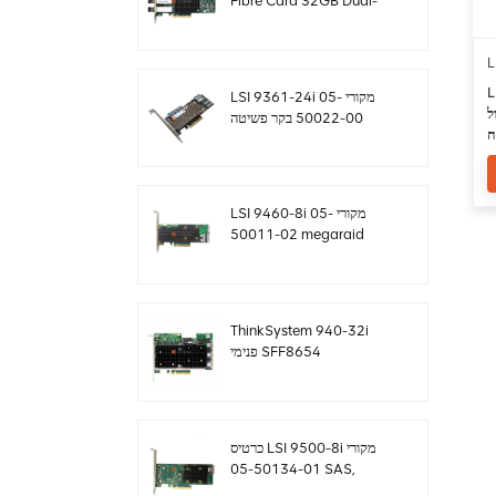
Fibre Card 32GB Dual-
Port PCIE 3.0 FC HBAs
L
L
LSI 9361-24i מקורי 05-
ל
50022-00 בקר פשיטה
SAS+SATA sff8643
Megaraid
LSI 9460-8i מקורי 05-
50011-02 megaraid
SAS, SATA, NVMe PCIe
RAID Controller כרטיס
12gb/s
ThinkSystem 940-32i
פנימי SFF8654
4Y37A09733 כרטיס בקר
SAS MegaRaid
כרטיס LSI 9500-8i מקורי
05-50134-01 SAS,
SATA, NVMe HBA