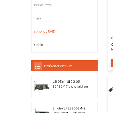
כוננים קשיחים
מעבד
גיבוי סוללת RAID
C
b
C
Cable
b
מוצרים מומלצים
LSI 9361-8i 2G 05-
25420-17 כרטיס raid sas
controller Megaraid
sff8643 12gb/s
Emulex LPE32002-M2