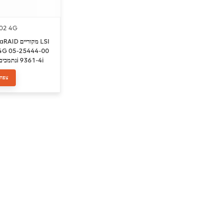
02 4G
4G 05-25444-00
 9380-4i4e
צפה 