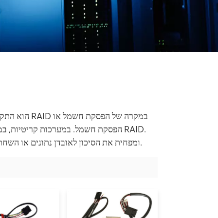
הפסקת חשמל. במערכות קריטיות, במיוחד
הוא מוסיף שכבת הגנה נוספת למערך ה-RAID ומפחית את הסיכון לאובדן נתונים או השחתה עקב הפסקות חשמל.