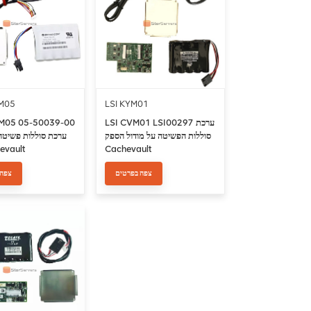
M05
LSI KYM01
LSI CVM01 LSI00297 ערכת
M05 05-50039-00
סוללות הפשיטה על מודול הספק
ערכת סוללות פשיטה
Cachevault
כוח ault
צפה בפרטים
צפה 