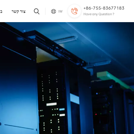
+86-755-83677183
צור קשר
בל
IW
Have any Question ?