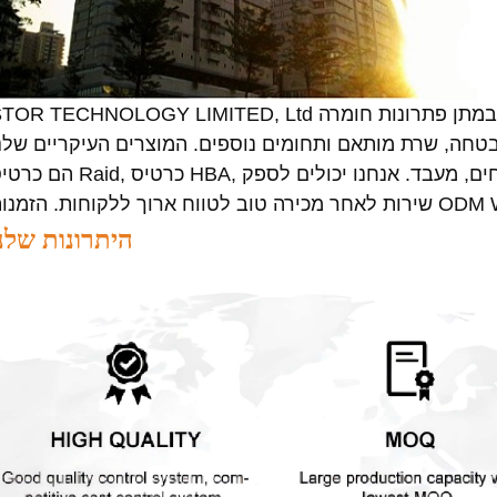
STOR TECHNOLOGY LIMITED, Ltd נוסדה בשנת 2007, תוך התמקדות במתן פתרונות חומ
אבטחה, שרת מותאם ותחומים נוספים. המוצרים העיקריים שלנ
הם כרטיס Raid, כרטיס HBA, כרטיס סיבים, כרטיס רשת, כוננים קשיחים, מעבד. אנחנו 
קוחות. הזמנות ODM Welcome!
היתרונות שלנ