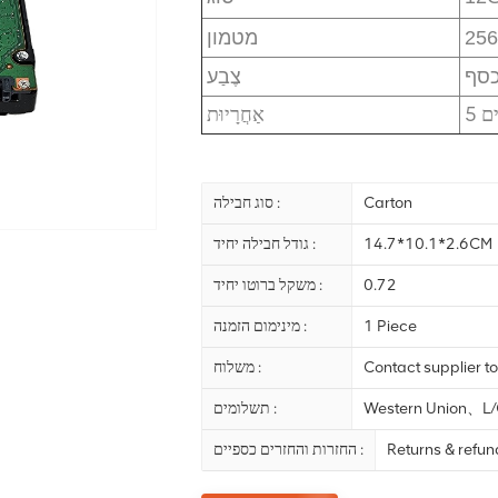
25
מטמון
סף
צֶבַע
ים
אַחֲרָיוּת
Carton
סוג חבילה :
14.7*10.1*2.6CM
גודל חבילה יחיד :
0.72
משקל ברוטו יחיד :
1 Piece
מינימום הזמנה :
Contact supplier to
משלוח :
Western Union、
תשלומים :
Returns & refu
החזרות והחזרים כספיים :