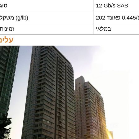
12 Gb/s SAS
סוּג
פאונד
משקל (g/lb)
במלאי
זמינות
עלינו