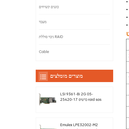
כוננים קשיחים
מעבד
גיבוי סוללת RAID
Cable
מוצרים מומלצים
LSI 9361-8i 2G 05-
25420-17 כרטיס raid sas
controller Megaraid
sff8643 12gb/s
Emulex LPE32002-M2