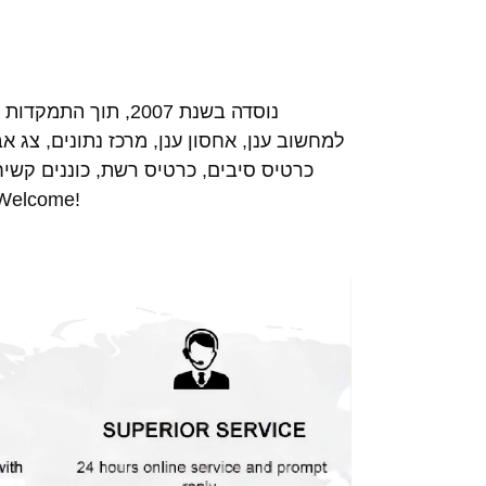
למחשוב ענן, אחסון ענן, מרכז נתונים, צג 
שירות לאחר מכירה טוב לטווח ארוך לל