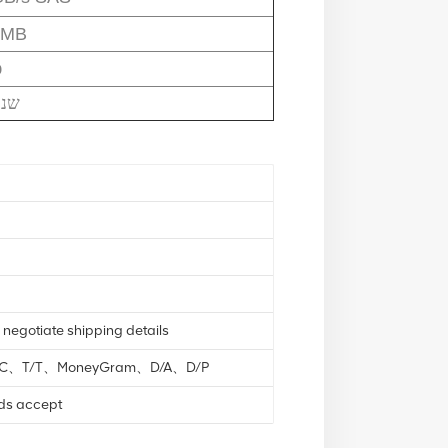
6MB
כ
5 שנ
 negotiate shipping details
L/C、T/T、MoneyGram、D/A、D/P
nds accept