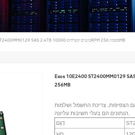
Exos 10E2400 ST2400MM0129 SAS 2.4TB כוננים קשיחים 10000RPM מטמון 256MB
Exos 10E2400 ST2400MM012 כוננים קשיחים 10000RPM מטמון
256MB
הם הצפיפות, צריכת החשמל ושלמות
הנתונים הם בעלי חשיבות עליונה.
ST
דֶגֶם
12
סוּג