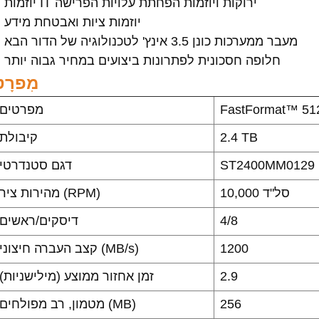
יוזמות IT ירוקות ויוזמות הפחתת עלויות הפרישה
יוזמות ציות ואבטחת מידע
מעבר ממערכות כונן 3.5 אינץ' לטכנולוגיה של הדור הבא
חלופה חסכונית לפתרונות ביצועים במחיר גבוה יותר
מִפרָט
FastFormat™ 512
מפרטים
2.4 TB
קיבולת
ST2400MM0129
דגם סטנדרטי
10,000 סל"ד
מהירות ציר (RPM)
4/8
דיסקים/ראשים
1200
קצב העברה חיצוני (MB/s)
2.9
זמן אחזור ממוצע (מילישניות)
256
מטמון, רב מפולחים (MB)