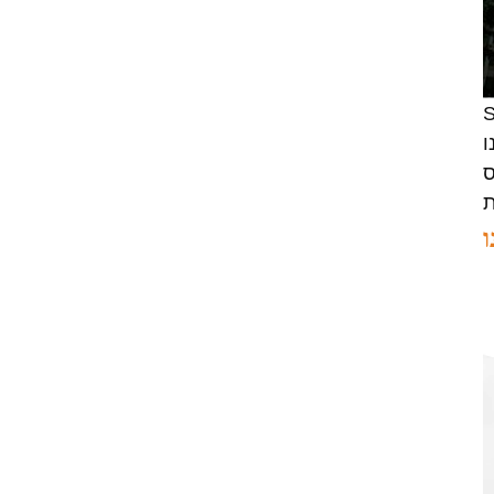
SATA, NVMe HBA
sff8654
LSI 9405W-16i hba כרטיס
05-50047-00 12Gb/s
רה
SAS SATA NVMe Tri-
ו
Mode HBAs
יכולים לספק
כרטיס רשת X520-SR2
PCIe 2.0 x8 2 יציאות 5.0
ו
GT/s 10G Ethernet