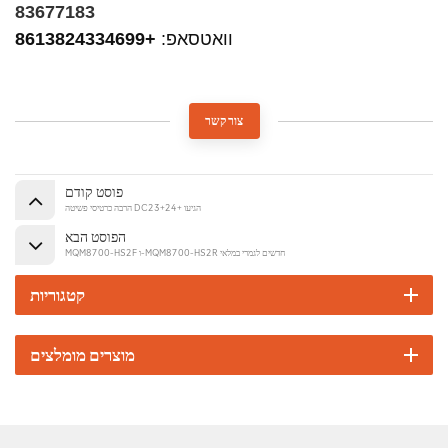
83677183
וואטסאפ:
+8613824334699
צור קשר
פוסט קודם
הרבה כרטיסי פשיטה DC23+24+ הגיעו
הפוסט הבא
MQM8700-HS2F ו-MQM8700-HS2R חדשים לגמרי במלאי
קטגוריות
מוצרים מומלצים