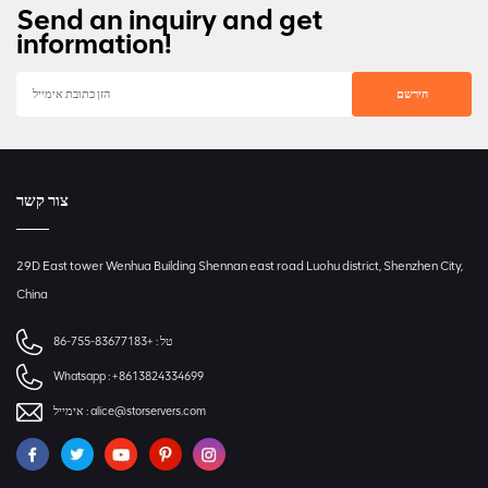
Send an inquiry and get
information!
צור קשר
29D East tower Wenhua Building Shennan east road Luohu district, Shenzhen City,
China
טל :
+86-755-83677183
Whatsapp :
+8613824334699
alice@storservers.com
אימייל :