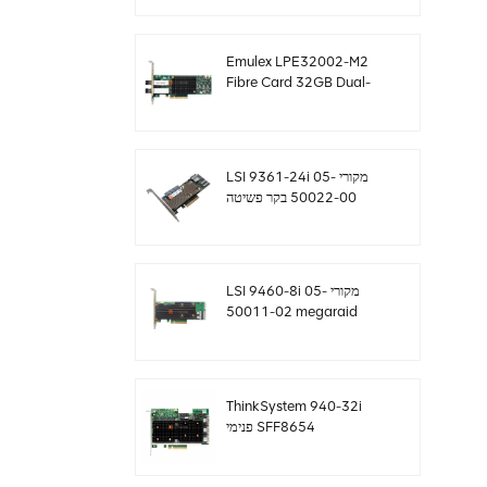
sff8643 12gb/s
Emulex LPE32002-M2
Fibre Card 32GB Dual-
Port PCIE 3.0 FC HBAs
LSI 9361-24i מקורי 05-
50022-00 בקר פשיטה
SAS+SATA sff8643
Megaraid
LSI 9460-8i מקורי 05-
50011-02 megaraid
SAS, SATA, NVMe PCIe
RAID Controller כרטיס
12gb/s
ThinkSystem 940-32i
פנימי SFF8654
4Y37A09733 כרטיס בקר
SAS MegaRaid