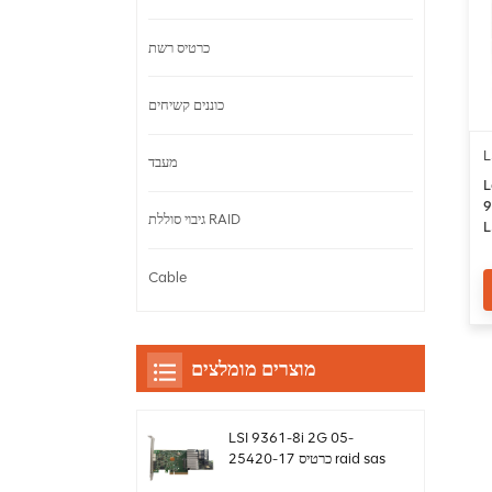
כרטיס רשת
כוננים קשיחים
L
מעבד
L
9
גיבוי סוללת RAID
יטה
s
Cable
מוצרים מומלצים
LSI 9361-8i 2G 05-
25420-17 כרטיס raid sas
controller Megaraid