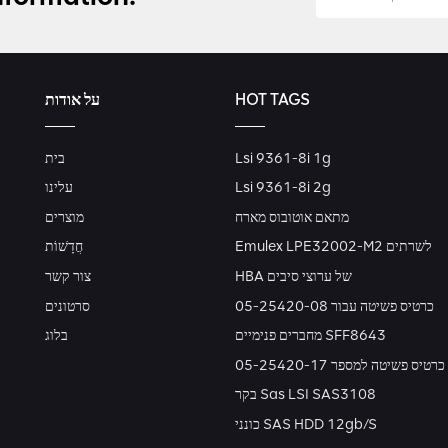
HOT TAGS
על אודות
Lsi 9361-8i 1g
בית
Lsi 9361-8i 2g
עלינו
מתאם אוטובוס מארח
מוצרים
Emulex LPE32002-M2 לשרתים
חֲדָשׁוֹת
HBA של ערוצי סיבים
צור קשר
כרטיס פשיטה עבור 05-25420-08
סרטונים
מחברים פנימיים SFF8643
בלוג
כרטיס פשיטה למספר 05-25420-17
בקר Sas LSI SAS3108
כונני SAS HDD 12gb/s