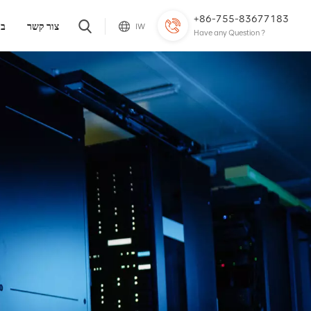
+86-755-83677183
צור קשר
בל
IW
Have any Question ?