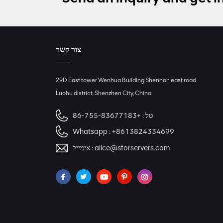
צור קשר
29D East tower Wenhua Building Shennan east road
Luohu district, Shenzhen City, China
טל :
+86-755-83677183
Whatsapp :
+8613824334699
alice@storservers.com
אימייל :