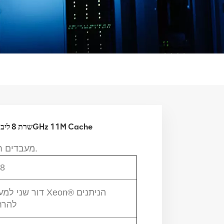
CPU Xeon Silver 4208 שרת 8 ליבות 16 חוטים 2.1GHz 11M Cache
Ｎמעבדים חדשים ומקוריים עם מחיר תחרותי.
8
דור שני למעבדי Xeon® 
להרח