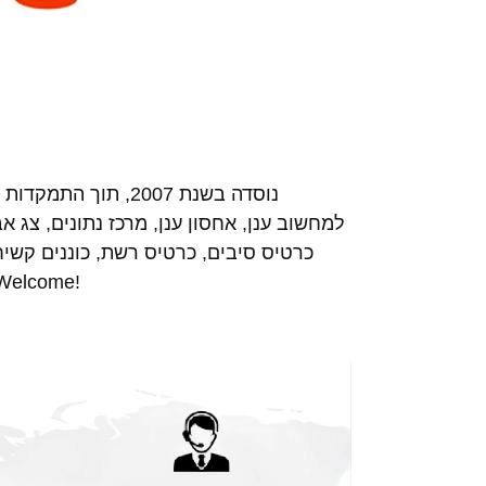
למחשוב ענן, אחסון ענן, מרכז נתונים, צג 
שירות לאחר מכירה טוב לטווח ארוך לל