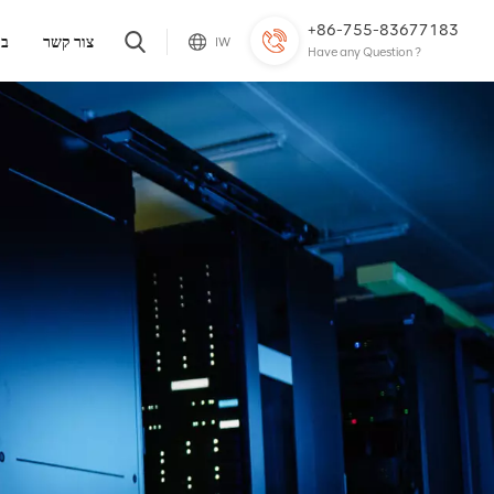
+86-755-83677183
צור קשר
בל
IW
Have any Question ?