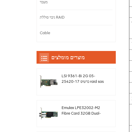
מעבד
גיבוי סוללת RAID
Cable
מוצרים מומלצים
LSI 9361-8i 2G 05-
25420-17 כרטיס raid sas
controller Megaraid
sff8643 12gb/s
Emulex LPE32002-M2
Fibre Card 32GB Dual-
Port PCIE 3.0 FC HBAs