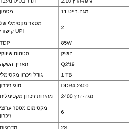
2.10 גיגה-הרץ
תדר בסיס מעבד
11 מגה-בייט
מטמון
מספר מקסימלי של
2
קישורי UPI
TDP
85W
הושק
סטטוס שיווקי
Q2'19
תאריך השקה
1 TB
גודל זיכרון מקסימלי
DDR4-2400
סוגי זיכרון
2400 מגה-הרץ
מהירות זיכרון מקסימלית
מקסימום מספר ערוצי
6
זיכרון
2S
מדרגיות