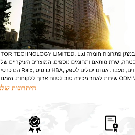
STOR TECHNOLOGY LIMITED, Ltd נוסדה בשנת 2007, תוך התמקדות במתן פתרונות חומ
אבטחה, שרת מותאם ותחומים נוספים. המוצרים העיקריים שלנ
הם כרטיס Raid, כרטיס HBA, כרטיס סיבים, כרטיס רשת, כוננים קשיחים, מעבד. אנחנו 
קוחות. הזמנות ODM Welcome!
היתרונות שלנ