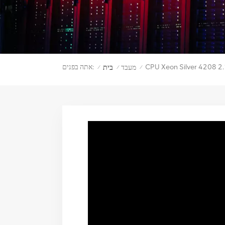
אתה בפנים:
מעבד
בית
/
/
/