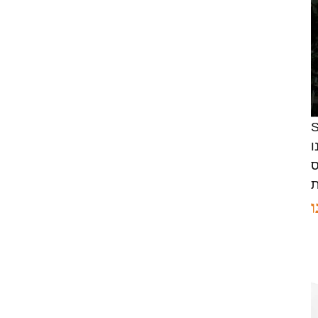
LSI 9405W-16i hba כרטיס
05-50047-00 12Gb/s
SAS SATA NVMe Tri-
Mode HBAs
כרטיס רשת X520-SR2
PCIe 2.0 x8 2 יציאות 5.0
GT/s 10G Ethernet
רה
ו
יכולים לספק
ו