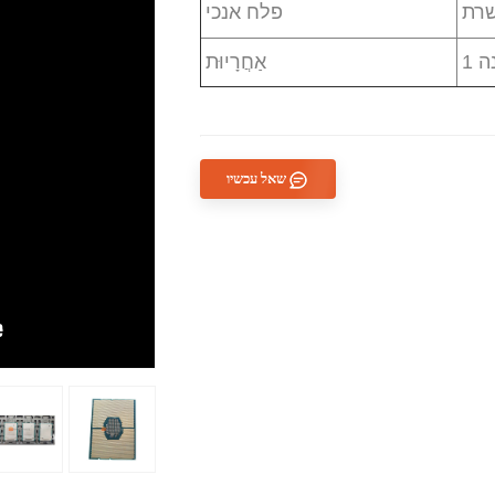
רת
פלח אנכי
נה
אַחֲרָיוּת
שאל עכשיו