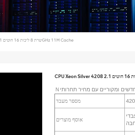
CPU Xeon Silver 4208 שרת 8 ליבות 16 חוטים 2.1GHz 11M Cache
מספר מעבד
420
הניתנים
אוסף מוצרים
בה