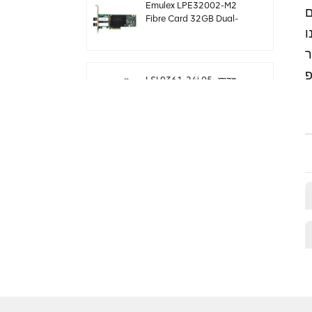
Emulex LPE32002-M2
Fibre Card 32GB Dual-
Port PCIE 3.0 FC HBAs
LSI 9361-24i מקורי 05-
50022-00 בקר פשיטה
SAS+SATA sff8643
Megaraid
LSI 9460-8i מקורי 05-
50011-02 megaraid
SAS, SATA, NVMe PCIe
RAID Controller כרטיס
12gb/s
ThinkSystem 940-32i
פנימי SFF8654
4Y37A09733 כרטיס בקר
SAS MegaRaid
כרטיס LSI 9500-8i מקורי