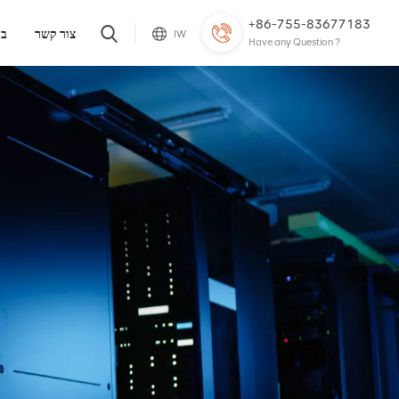
+86-755-83677183
צור קשר
בל
IW
Have any Question ?