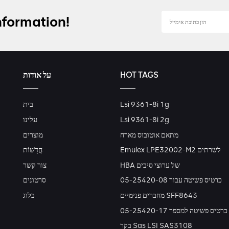
nformation!
HOT TAGS
על אודות
Lsi 9361-8i 1g
בית
Lsi 9361-8i 2g
עלינו
מתאם אוטובוס מארח
מוצרים
Emulex LPE32002-M2 לשרתים
חֲדָשׁוֹת
HBA של ערוצי סיבים
צור קשר
כרטיס פשיטה עבור 05-25420-08
סרטונים
מחברים פנימיים SFF8643
בלוג
כרטיס פשיטה למספר 05-25420-17
בקר Sas LSI SAS3108