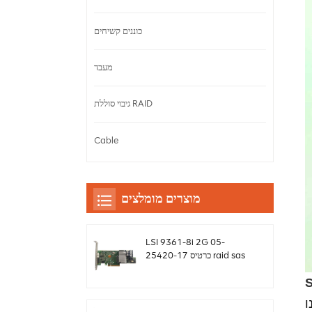
כוננים קשיחים
מעבד
גיבוי סוללת RAID
Cable
מוצרים מומלצים
LSI 9361-8i 2G 05-
25420-17 כרטיס raid sas
controller Megaraid
sff8643 12gb/s
ו