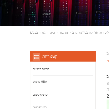
 סירות הדרקון בסין מתקרב
אתה בפנים:
חדשות
בית
/
/
/
ב
קטגוריות
M
כרטיס פשיטה
כרטיס HBA
ש
כרטיס סיבים
כרטיס רשת