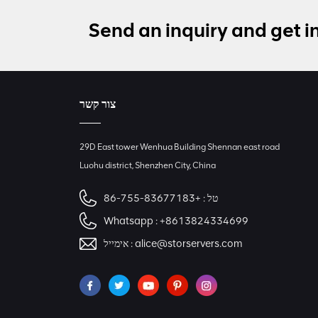
05-50134-01 SAS,
SATA, NVMe HBA
Send an inquiry and get i
sff8654
LSI 9405W-16i hba כרטיס
05-50047-00 12Gb/s
SAS SATA NVMe Tri-
צור קשר
Mode HBAs
כרטיס רשת X520-SR2
29D East tower Wenhua Building Shennan east road
PCIe 2.0 x8 2 יציאות 5.0
Luohu district, Shenzhen City, China
GT/s 10G Ethernet
טל :
+86-755-83677183
Whatsapp :
+8613824334699
alice@storservers.com
אימייל :