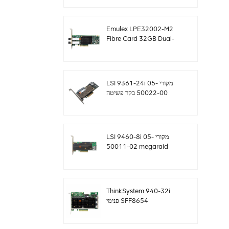
sff8643 12gb/s
Emulex LPE32002-M2
Fibre Card 32GB Dual-
Port PCIE 3.0 FC HBAs
LSI 9361-24i מקורי 05-
50022-00 בקר פשיטה
SAS+SATA sff8643
Megaraid
LSI 9460-8i מקורי 05-
50011-02 megaraid
SAS, SATA, NVMe PCIe
RAID Controller כרטיס
12gb/s
ThinkSystem 940-32i
פנימי SFF8654
4Y37A09733 כרטיס בקר
SAS MegaRaid