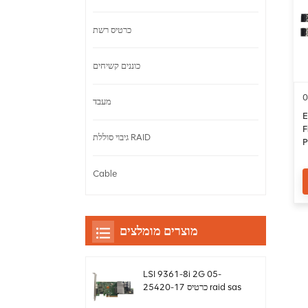
כרטיס רשת
כוננים קשיחים
מעבד
E
F
גיבוי סוללת RAID
P
Cable
מוצרים מומלצים
LSI 9361-8i 2G 05-
25420-17 כרטיס raid sas
controller Megaraid