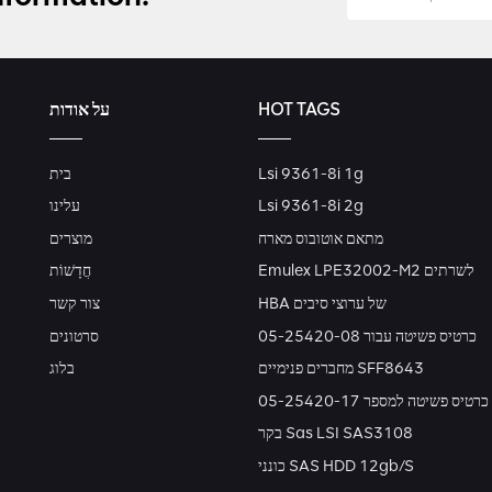
HOT TAGS
על אודות
Lsi 9361-8i 1g
בית
Lsi 9361-8i 2g
עלינו
מתאם אוטובוס מארח
מוצרים
Emulex LPE32002-M2 לשרתים
חֲדָשׁוֹת
HBA של ערוצי סיבים
צור קשר
כרטיס פשיטה עבור 05-25420-08
סרטונים
מחברים פנימיים SFF8643
בלוג
כרטיס פשיטה למספר 05-25420-17
בקר Sas LSI SAS3108
כונני SAS HDD 12gb/s