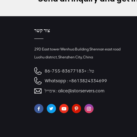
צור קשר
29D East tower Wenhua Building Shennan east road
Luohu district, Shenzhen City, China
טל :
+86-755-83677183
Whatsapp :
+8613824334699
alice@storservers.com
אימייל :