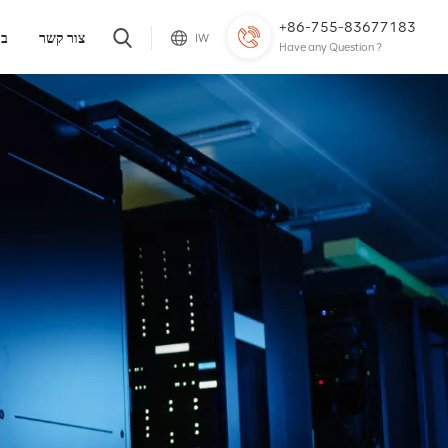
+86-755-83677183
צור קשר
בל
IW
Have any Question ?