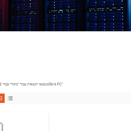
1 נמצאו תוצאות עבור "מקורי עבור 32Gb/s FC"