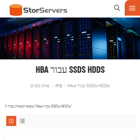
HBA עבור SSDS HDDS
אתה בפנים:
Hba עבור SSDs HDDs
בית
/
/
1 נמצאו תוצאות עבור "hba עבור SSDs HDDs"