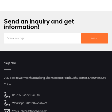
Send an inquiry and get
information!
צור קשר
29D East tower Wenhua Building Shennan east road Luohu district, Shenzhen City,
China
טל :
+86-755-83677183
Whatsapp :
+8613824334699
alice@storservers.com
אימייל :