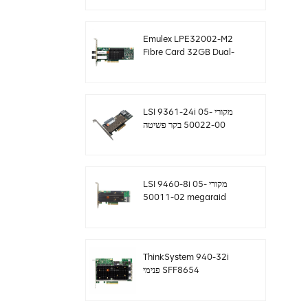
sff8643 12gb/s
Emulex LPE32002-M2
Fibre Card 32GB Dual-
Port PCIE 3.0 FC HBAs
LSI 9361-24i מקורי 05-
50022-00 בקר פשיטה
SAS+SATA sff8643
Megaraid
LSI 9460-8i מקורי 05-
50011-02 megaraid
SAS, SATA, NVMe PCIe
RAID Controller כרטיס
12gb/s
ThinkSystem 940-32i
פנימי SFF8654
4Y37A09733 כרטיס בקר
SAS MegaRaid