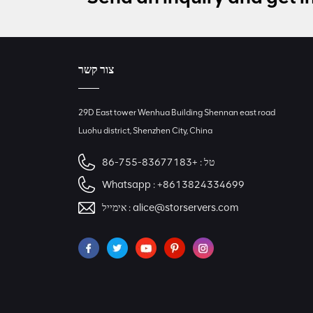
צור קשר
29D East tower Wenhua Building Shennan east road
Luohu district, Shenzhen City, China
+86-755-83677183
טל :
Whatsapp :
+8613824334699
אימייל :
alice@storservers.com