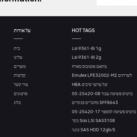
על אודות
HOT TAGS
בית
Lsi 9361-8i 1g
עלינו
Lsi 9361-8i 2g
מתאם אוטובוס מארח
מוצרים
Emulex LPE32002-M2 לשרתים
חֲדָשׁוֹת
HBA של ערוצי סיבים
צור קשר
כרטיס פשיטה עבור 05-25420-08
סרטונים
מחברים פנימיים SFF8643
בלוג
כרטיס פשיטה למספר 05-25420-17
בקר Sas LSI SAS3108
כונני SAS HDD 12gb/s