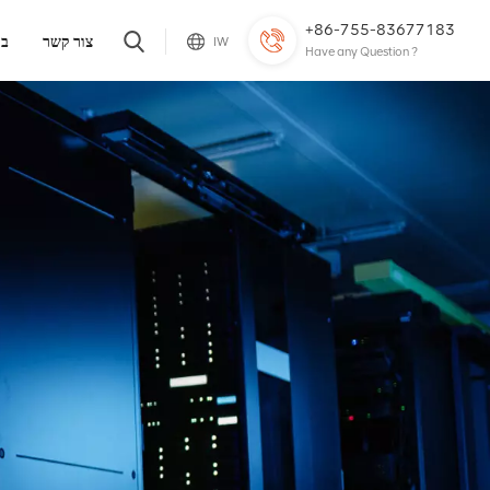
+86-755-83677183
צור קשר
בל
IW
Have any Question ?