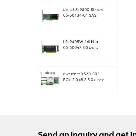
כרטיס LSI 9500-8i מקורי
05-50134-01 SAS,
SATA, NVMe HBA
sff8654
LSI 9405W-16i hba
כרטיס 05-50047-00
12Gb/s SAS SATA
NVMe Tri-Mode HBAs
כרטיס רשת X520-SR2
PCIe 2.0 x8 2 יציאות 5.0
GT/s 10G Ethernet
Send an inquiry and get i