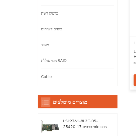
כרטיס רשת
כוננים קשיחים
L
מעבד
L
Meg
גיבוי סוללת RAID
s
Cable
מוצרים מומלצים
LSI 9361-8i 2G 05-
25420-17 כרטיס raid sas
controller Megaraid