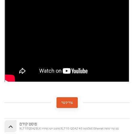
צור קשר
פוסט קודם
XL710QDA2BLK מתאם רשת אחודה XL710-QDA2 מסוג 40GbE Ethernet עם שתי יציאות