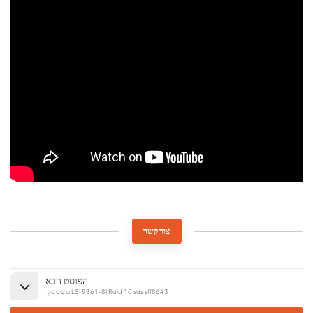
צור קשר
הפוסט הבא
כרטיס בקר LSI 9361-8I Raid 10 sas sff8643