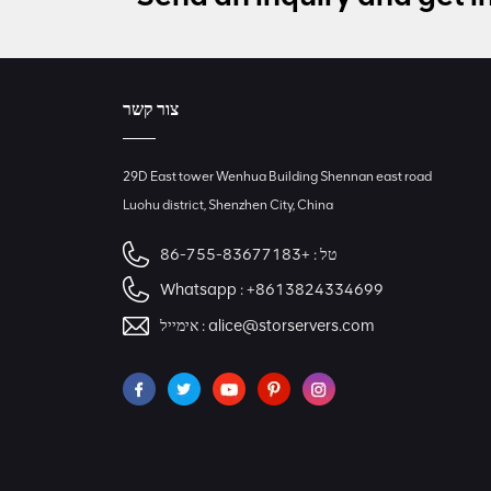
צור קשר
29D East tower Wenhua Building Shennan east road
Luohu district, Shenzhen City, China
+86-755-83677183
טל :
Whatsapp :
+8613824334699
אימייל :
alice@storservers.com