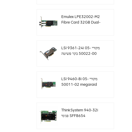
sff8643 12gb/s
Emulex LPE32002-M2
Fibre Card 32GB Dual-
Port PCIE 3.0 FC HBAs
LSI 9361-24i מקורי 05-
50022-00 בקר פשיטה
SAS+SATA sff8643
Megaraid
LSI 9460-8i מקורי 05-
50011-02 megaraid
SAS, SATA, NVMe PCIe
RAID Controller כרטיס
12gb/s
ThinkSystem 940-32i
פנימי SFF8654
4Y37A09733 כרטיס בקר
SAS MegaRaid