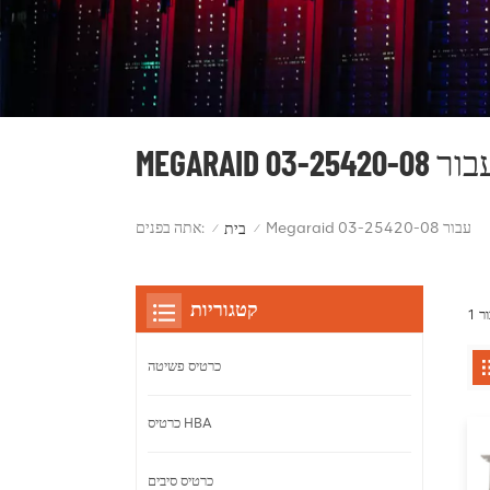
MEGARAID  03-25420-08
Megaraid עבור 03-25420-08
אתה בפנים:
בית
/
/
קטגוריות
כרטיס פשיטה
כרטיס HBA
כרטיס סיבים