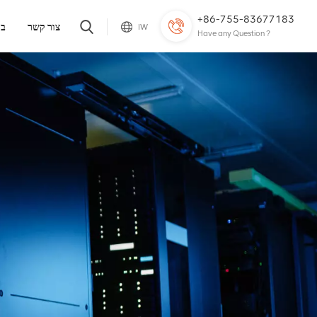
+86-755-83677183
צור קשר
בל
IW
Have any Question ?