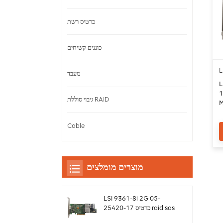
כרטיס רשת
כוננים קשיחים
L
מעבד
L
17 כרטיס ra
גיבוי סוללת RAID
M
Cable
מוצרים מומלצים
LSI 9361-8i 2G 05-
25420-17 כרטיס raid sas
controller Megaraid