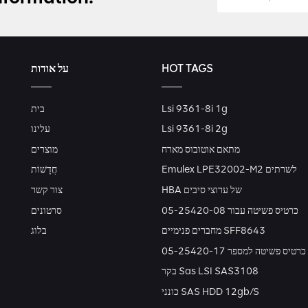
על אודות
HOT TAGS
בית
Lsi 9361-8i 1g
עלינו
Lsi 9361-8i 2g
מתאם אוטובוס מארח
מוצרים
Emulex LPE32002-M2 לשרתים
חֲדָשׁוֹת
HBA של ערוצי סיבים
צור קשר
כרטיס פשיטה עבור 05-25420-08
סרטונים
מחברים פנימיים SFF8643
בלוג
כרטיס פשיטה למספר 05-25420-17
בקר Sas LSI SAS3108
כונני SAS HDD 12gb/s