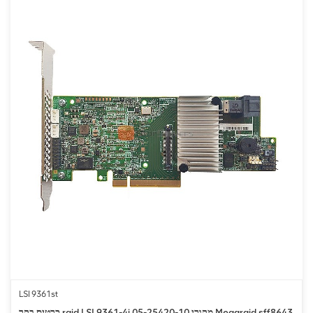
LSI 9361st
כרטיס בקר raid LSI 9361-4i 05-25420-10 מקורי Megaraid sff8643