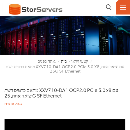
אתה בפנים:
קטעי וידאו
בית
/
/
/
מתאם כרטיס רשת XXV710-DA1 OCP2.0 PCIe 3.0 X8 עם יציאה אחת,
25G SF Ethernet
מתאם כרטיס רשת XXV710-DA1 OCP2.0 PCIe 3.0 x8 עם
יציאה אחת, 25G SF Ethernet
FEB 28, 2024