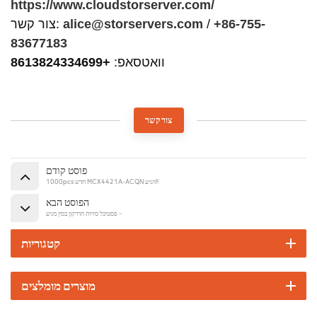
https://www.cloudstorserver.com/
+86-755-
/
alice@storservers.com
צור קשר:
83677183
וואטסאפ:
+8613824334699
צור קשר
פוסט קודם
1000pcs חדש MCX4421A-ACQN הגיע!!
הפוסט הבא
פסטיבל סירות הדרקון בסין מגיע ~
קטגוריות
מוצרים מומלצים