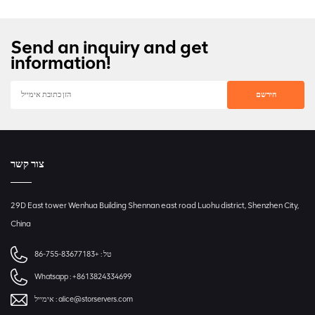
Send an inquiry and get
information!
צור קשר
29D East tower Wenhua Building Shennan east road Luohu district, Shenzhen City,
China
טל :
+86-755-83677183
Whatsapp :
+8613824334699
alice@storservers.com
אימייל :