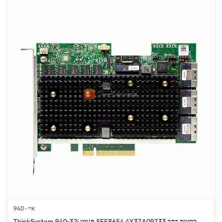
940 - איי
ThinkSystem 940-32i פנימי SFF8654 4Y37A09733 כרטיס בקר