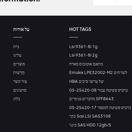
HOT TAGS
על אודות
Lsi 9361-8i 1g
בית
Lsi 9361-8i 2g
עלינו
מתאם אוטובוס מארח
מוצרים
Emulex LPE32002-M2 לשרתים
חֲדָשׁוֹת
HBA של ערוצי סיבים
צור קשר
כרטיס פשיטה עבור 05-25420-08
סרטונים
מחברים פנימיים SFF8643
בלוג
כרטיס פשיטה למספר 05-25420-17
בקר Sas LSI SAS3108
כונני SAS HDD 12gb/s