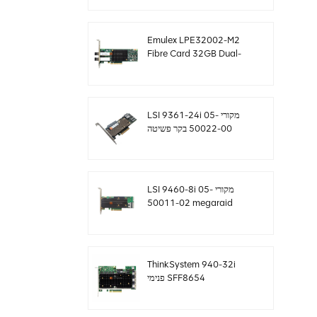
sff8643 12gb/s
Emulex LPE32002-M2
Fibre Card 32GB Dual-
Port PCIE 3.0 FC HBAs
LSI 9361-24i מקורי 05-
50022-00 בקר פשיטה
SAS+SATA sff8643
Megaraid
LSI 9460-8i מקורי 05-
50011-02 megaraid
SAS, SATA, NVMe PCIe
RAID Controller כרטיס
12gb/s
ThinkSystem 940-32i
פנימי SFF8654
4Y37A09733 כרטיס בקר
SAS MegaRaid