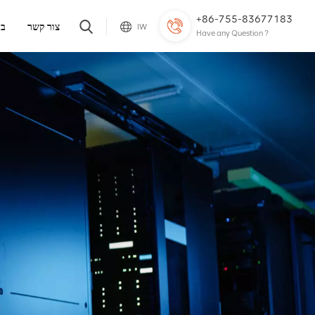
+86-755-83677183
צור קשר
בל
IW
Have any Question ?