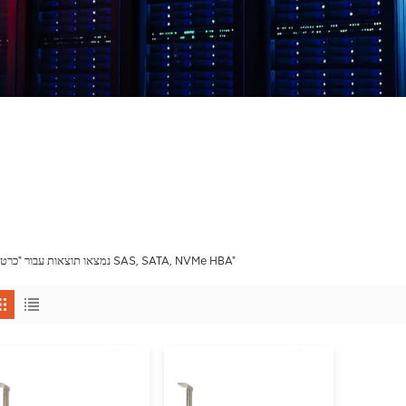
2 נמצאו תוצאות עבור "כרטיס SAS, SATA, NVMe HBA"