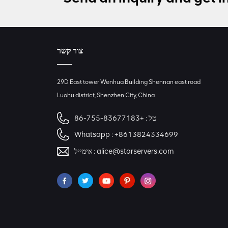
צור קשר
29D East tower Wenhua Building Shennan east road
Luohu district, Shenzhen City, China
טל :
+86-755-83677183
Whatsapp :
+8613824334699
alice@storservers.com
אימייל :