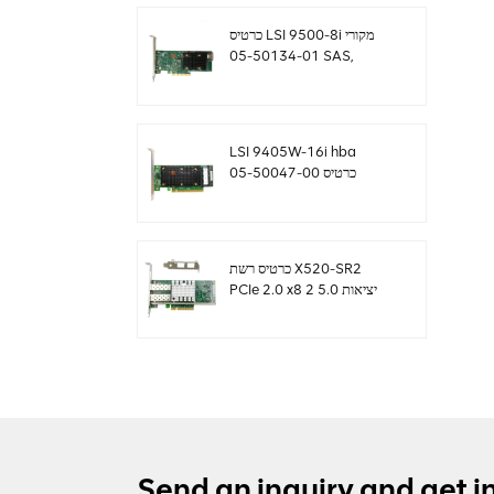
כרטיס LSI 9500-8i מקורי
05-50134-01 SAS,
SATA, NVMe HBA
sff8654
LSI 9405W-16i hba
כרטיס 05-50047-00
12Gb/s SAS SATA
NVMe Tri-Mode HBAs
כרטיס רשת X520-SR2
PCIe 2.0 x8 2 יציאות 5.0
GT/s 10G Ethernet
Send an inquiry and get i