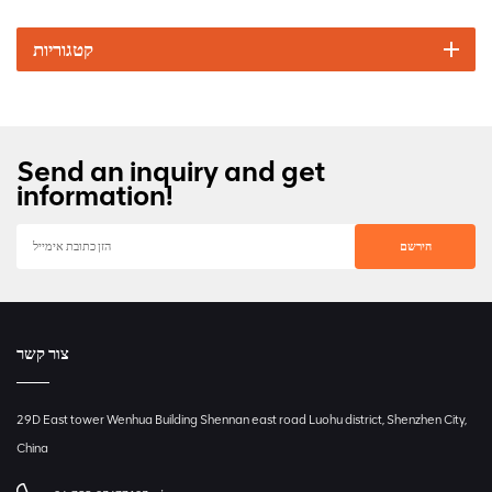
קטגוריות
Send an inquiry and get
information!
צור קשר
29D East tower Wenhua Building Shennan east road Luohu district, Shenzhen City,
China