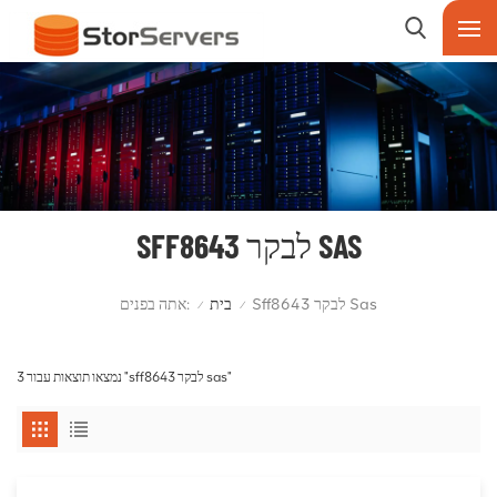
SFF8643 לבקר SAS
אתה בפנים:
Sff8643 לבקר Sas
בית
/
/
3 נמצאו תוצאות עבור "sff8643 לבקר sas"