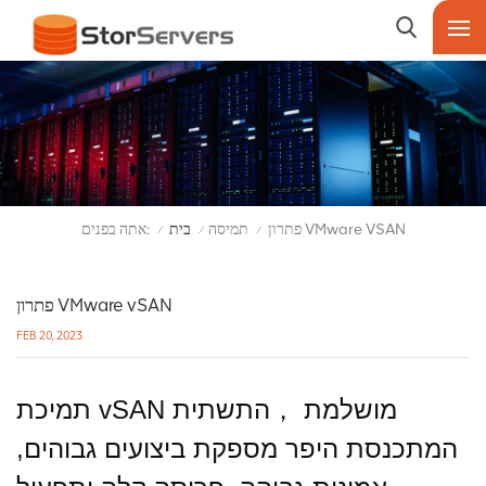
אתה בפנים:
פתרון VMware VSAN
תמיסה
בית
/
/
/
פתרון VMware vSAN
FEB 20, 2023
תמיכת vSAN מושלמת ，התשתית
המתכנסת היפר מספקת ביצועים גבוהים,