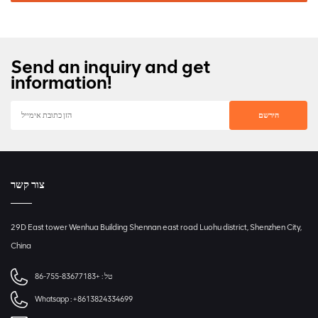
Send an inquiry and get
information!
צור קשר
29D East tower Wenhua Building Shennan east road Luohu district, Shenzhen City,
China
טל :
+86-755-83677183
Whatsapp :
+8613824334699