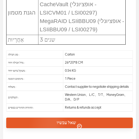
CacheVault (אופציונלי -
הגנת מטמון
LSICVM01 / LSI00297)
MegaRAID LSIiBBU09 (אופציונלי -
LSIiBBU09 / LSI00279)
3 שנים
אַחֲרָיוּת
Carton
סוג חבילה :
26*20*8 CM
גודל חבילה יחיד :
0.54 KG
משקל ברוטו יחיד :
1 Piece
מינימום הזמנה :
Contact supplier to negotiate shipping details
משלוח :
Western Union、L/C、T/T、MoneyGram、
תשלומים :
D/A、D/P
Returns & refunds accept
החזרות והחזרים כספיים :
שאל עכשיו