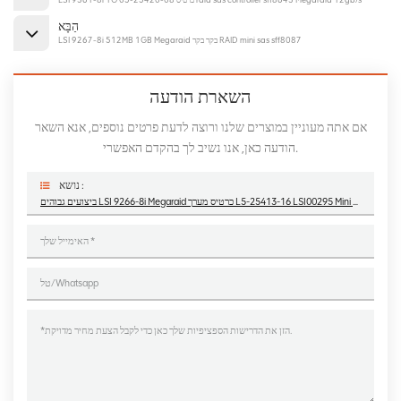
הַבָּא
LSI 9267-8i 512MB 1GB Megaraid בקר בקר RAID mini sas sff8087
השארת הודעה
אם אתה מעוניין במוצרים שלנו ורוצה לדעת פרטים נוספים, אנא השאר
הודעה כאן, אנו נשיב לך בהקדם האפשרי.
נושא :
ביצועים גבוהים LSI 9266-8i Megaraid כרטיס מערך L5-25413-16 LSI00295 Mini Sas Sff8087