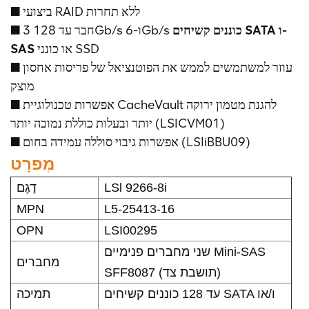
■ ביצועי RAID ללא תחרות
כוננים קשיחים SATA ו-
■ חבר עד 128 3Gb/s ו-6Gb/s
SAS
או כונני SSD
■ עוזר למשתמשים לממש את הפוטנציאל של פריסות אחסון
מוצק
■ אפשרות טכנולוגיית CacheVault להגנת מטמון ירוקה
יותר ובעלות כוללת נמוכה יותר (LSICVM01)
■ אפשרות גיבוי סוללה עמידה בחום (LSIiBBU09)
מִפרָט
דֶגֶם
LSl 9266-8i
MPN
L5-25413-16
OPN
LSI00295
שני מחברים פנימיים Mini-SAS
מחברים
SFF8087 (תושבת צד)
עד 128 כוננים קשיחים SATA ו/או
תמיכה