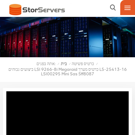
אתה בפנים:
כרטיס פשיטה
בית
/
/
/
ביצועים גבוהים LSI 9266-8i Megaraid כרטיס מערך L5-25413-16
LSI00295 Mini Sas Sff8087