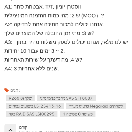
A1: אבטחת סחר, T/T, ווסטרן יוניון
ש 2: מהי כמות ההזמנה המינימלית (MOQ）?
A2: אנחנו יכולים למכור חתיכה אחת לבדיקה. 
ש 3: מתי זמן ההובלה של המוצרים שלך?
A3: יש לנו מלאי, אנחנו יכולים לספק משלוח מהיר בתוך 
2 ~ 3 ימים עבור 10 יחידות.
ש 4: מה דעתך על שירות האחריות? 
A4: 3 שנים ללא אחריות.
תגים :
מחבר פנימי מיני SAS SFF8087
9266 8i שלך
כרטיס מערך Megaraid לשרתים
ביצועים גבוהים L5-25413-16
פשיטה 0 פשיטה 1
בקר RAID SAS LSI00295
קודם
LSI 9361-8i 1G 05-25420-08 כרטיס raid sas controller sff8643 Megaraid 12gb/s