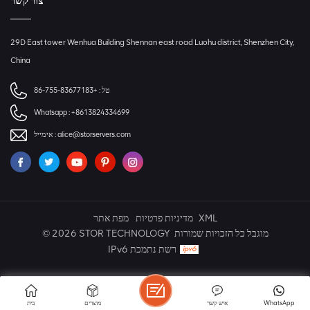
צור קשר
29D East tower Wenhua Building Shennan east road Luohu district, Shenzhen City,
China
+86-755-83677183
טל :
Whatsapp :
+8613824334699
אימייל :
alice@storservers.com
מפת אתר
מדיניות פרטיות
XML
© 2026 STOR TECHNOLOGY מוגבל כל הזכויות שמורות
IPv6 רשת נתמכת
בית
מוצרים
איש קשר
WhatsApp