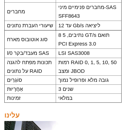
מחברים פנימיים מיני-SAS
מחברים
SFF8643
עד 12 Gb/s ליציאה
שיעורי העברת נתונים
8 נתיבים, 5 GT/s תואם
סוג אוטובוס מארח
PCI Express 3.0
l/0 מעבד/בקר SAS
LSI SAS3008
רמות RAID 0, 1, 5, 10, 50
תכונות מפתח להגנה
ומצב JBOD
על נתונים RAID
גובה מלא ופרופיל נמוך
סוֹגְרַיִם
3 שנים
אַחֲרָיוּת
במלאי
זמינות
עלינו