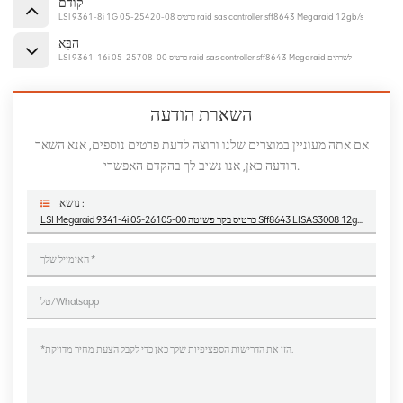
קודם
LSI 9361-8i 1G 05-25420-08 כרטיס raid sas controller sff8643 Megaraid 12gb/s
הַבָּא
LSI 9361-16i 05-25708-00 כרטיס raid sas controller sff8643 Megaraid לשרתים
השארת הודעה
אם אתה מעוניין במוצרים שלנו ורוצה לדעת פרטים נוספים, אנא השאר
הודעה כאן, אנו נשיב לך בהקדם האפשרי.
נושא :
LSI Megaraid 9341-4i 05-26105-00 כרטיס בקר פשיטה Sff8643 LISAS3008 12gb/s