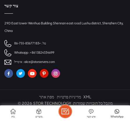
צור קשר
29D East tower Wenhua Building Shennan east road Luohu district, Shenzhen City,
China
+86-755-83677183
טל :
Whatsapp :
+8613824334699
אימייל :
alice@storservers.com
מפת אתר
מדיניות פרטיות
XML
© 2026 STOR TECHNOLOGY מוגבל כל הזכויות שמורות
IPv6 רשת נתמכת
בית
מוצרים
איש קשר
WhatsApp