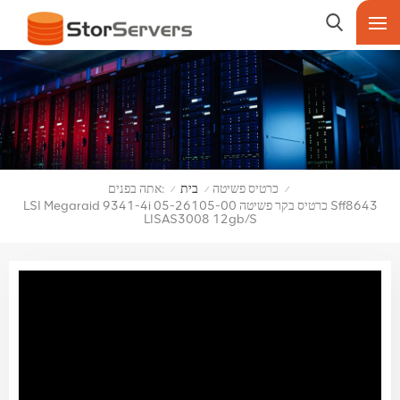
אתה בפנים:
כרטיס פשיטה
בית
/
/
/
LSI Megaraid 9341-4i 05-26105-00 כרטיס בקר פשיטה Sff8643
LISAS3008 12gb/s