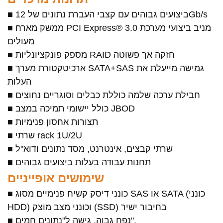
■ ביצועים גבוהים עם קצבי העברת נתונים של 12Gb/s
■ ממשק מארח PCI Express® 3.0 מניב ביצועי מערכת
מעולים
■ מספק פונקציונליות RAID חזקה אך פשוטה
■ ארכיטקטורת מערך SATA+SAS גמישה מייעלת את
העלות
■ חבילת ערכה שלמה כוללת כבלים וסוגריים נחוצים
■ כולל יישומי תמיכה במצב JBOD
■ תצורות אחסון פנימיות
■ שרתי rack 1U/2U
■ שרתי קבצים, אינטרנט, מסד נתונים ודוא"ל
■ תחנות עבודה בעלות ביצועים גבוהים
שימושים אופייניים
■ כונני דיסק קשיח פנימיים מסוג SAS או SATA (כונני
HDD) וכונני מצב מוצק (SSD) בחיבור ישיר
■ נפח גבוה, גישה ל"נתונים חמים".