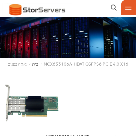
אתה בפנים:
MCX653106A-HDAT QSFP56 PCIE 4.0 X16
בית
/
/