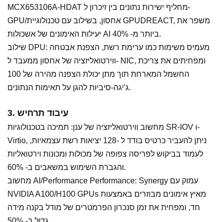
MCX653106A-HDAT מחליף ישירות נתונים בין זיכרון ל-
GPU/אחסון, בשילוב עם טכנולוגיית GPUDREACT, משפר את
יעילות האימונים של אשכולות AI ביותר מ- 40%.
שילוב DPU: מעמיס משימות כמו ערימת רשת, הצפנת אבטחה
ווירטואליזציה של אחסון ממעבד ל- NIC, ומפחיתים את צריכת
החשמל המארחת תוך מתן יכולת הצפנה מהירה של 100
ג'יגה-סיביות להגן על תאימות הנתונים.
3. עיבוד תרחיש
מחשוב ווירטואליזציה של ענן: תמיכה בטכנולוגיות SR-IOV ו-
Virtio, ניתן להעביר כרטיס בודד ל -128 יציאות רשת עצמאיות,
לעמוד בביקוש לפריסה צפופה של מכולות ומכונות וירטואליות
והגברת השימוש במשאבים ב- 60%.
מחשוב AI/Performance Performance: Synergy עמוק עם
NVIDIA A100/H100 GPUs מאיץ אימונים מבוזרים באמצעות
חד, ומפחית את זמן סנכרון הפרמטרים של מודל בקנה מידה
גדול ב- 50%.