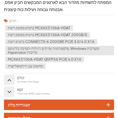
המפתח לתשתיות מהדור הבא לארגונים המבקשים חביון אפס,
אבטחה גבוהה ויעילות כוח קיצונית.
תגים :
כרטיס ממשק רשת MCX653106A-HDAT
כרטיס ממשק רשת MCX653106A-HDAT 200GB/S
כרטיס רשת CONNECTX-6 200GBE PCIE 3.0/4.0 X16
פלטפורמות שרתים רגילות ותמיכה בלינוקס, Windows ומערכות
Hypervisor מרובות
MCX653106A-HDAT QSFP56 PCIE 4.0 X16
מחשוב ענן ווירטואליזציה
קודם
תהליך האתחול של Raid
הַבָּא
יישום ותצורת RAID במערכות הפעלה
קטגוריות בלוג