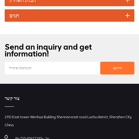
הבלוג האחרון
תגים
Send an inquiry and get
information!
צור קשר
29D East tower Wenhua Building Shennan east road Luohu district, Shenzhen City,
China
טל :
+86-755-83677183