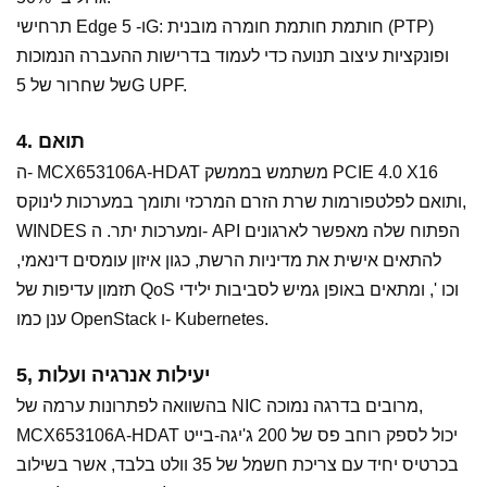
תרחישי Edge ו- 5G: חותמת חותמת חומרה מובנית (PTP)
ופונקציות עיצוב תנועה כדי לעמוד בדרישות ההעברה הנמוכות
של שחרור של 5G UPF.
4. תואם
ה- MCX653106A-HDAT משתמש בממשק PCIE 4.0 X16
ותואם לפלטפורמות שרת הזרם המרכזי ותומך במערכות לינוקס,
WINDES ומערכות יתר. ה- API הפתוח שלה מאפשר לארגונים
להתאים אישית את מדיניות הרשת, כגון איזון עומסים דינאמי,
תזמון עדיפות של QoS וכו ', ומתאים באופן גמיש לסביבות ילידי
ענן כמו OpenStack ו- Kubernetes.
5, יעילות אנרגיה ועלות
בהשוואה לפתרונות ערמה של NIC מרובים בדרגה נמוכה,
MCX653106A-HDAT יכול לספק רוחב פס של 200 ג'יגה-בייט
בכרטיס יחיד עם צריכת חשמל של 35 וולט בלבד, אשר בשילוב