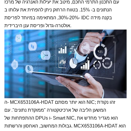
עם התכנון התרמי החכם, מיטב את יעילות האנרגיה של מרכז
הנתונים ב- 15%. בטווח הרחוק ניתן להפחית את עלותו ב
-20%-30%, המתאימה במיוחד לפריסת IDC בקנה מידה
אולטרה-גדול ופריסת ענן היברידית.
ה- MCX653106A-HDAT הוא יותר מסתם NIC; זהו נקודת
המשען הליבה של ארכיטקטורה "ממוקדת נתונים". עם
ההתפתחות של DPUs ו- Smart NIC, הוא מגדיר מחדש את
גבולות המחשוב, האחסון והרשתות. MCX653106A-HDAT הוא