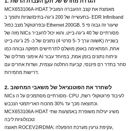
1. הגדרת מחדש של תקן העברת הרשת
MCX653106A-HDAT מאמצת את קצב ההעברה המוביל
בתעשייה של 200 ג'יגה-בתים/שניות ותומך ב- EDR Infiniband
ובפרוטוקול מצב כפול Ethernet 200GB. שיעור זה גבוה פי 5
מזה של NICs מסורתיים של 40 ג'יגה-בייט, והוא יכול להעביר
נתונים של כ- 25 ג'יגה-בייט (שווה ערך ל -5 סרטי 4K) בשנייה
אחת, המתאימה באופן מושלם לתרחישים תפוקה גבוהה כמו
אימוני מודלים של AI וניתוח נתונים בזמן אמת, במיוחד עבור
סחר בתדר רם פיננסי, קביעת החלטה עצמית, ושדות אחרים עם
דרישות מחמירות.
2. לשחרר את הפוטנציאל של משאבי המחשוב
NICs מסורתיים מסתמכים על ה- CPU לעיבוד פרוטוקולי רשת,
וכתוצאה מכך עד 30% מהכוח האריתמטי הנכבש.
MCX653106A-HDAT משיג יעילות משופרת באמצעות שתי
טכנולוגיות ליבה:
תאוצה ROCEV2/RDMA: עקיפת גרעין מערכת ההפעלה,