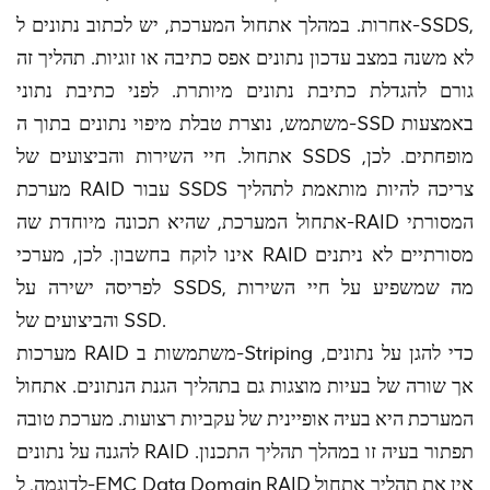
אחרות. במהלך אתחול המערכת, יש לכתוב נתונים ל-SSDS,
לא משנה במצב עדכון נתונים אפס כתיבה או זוגיות. תהליך זה
גורם להגדלת כתיבת נתונים מיותרת. לפני כתיבת נתוני
משתמש, נוצרת טבלת מיפוי נתונים בתוך ה-SSD באמצעות
אתחול. חיי השירות והביצועים של SSDS מופחתים. לכן,
מערכת RAID עבור SSDS צריכה להיות מותאמת לתהליך
אתחול המערכת, שהיא תכונה מיוחדת שה-RAID המסורתי
אינו לוקח בחשבון. לכן, מערכי RAID מסורתיים לא ניתנים
לפריסה ישירה על SSDS, מה שמשפיע על חיי השירות
והביצועים של SSD.
מערכות RAID משתמשות ב-Striping כדי להגן על נתונים,
אך שורה של בעיות מוצגות גם בתהליך הגנת הנתונים. אתחול
המערכת היא בעיה אופיינית של עקביות רצועות. מערכת טובה
להגנה על נתונים RAID תפתור בעיה זו במהלך תהליך התכנון.
לדוגמה, ל-EMC Data Domain RAID אין את תהליך אתחול