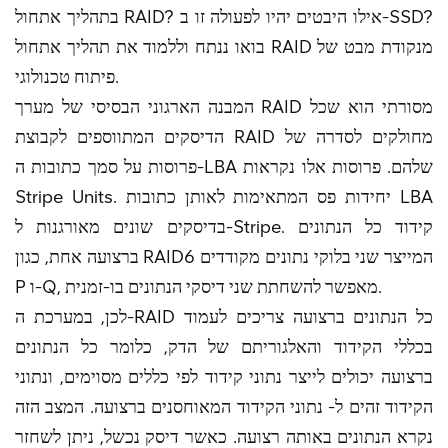
בתהליך אתחול RAID? אילו היבטים יהיו לפעולה זו ב-SSD?
בואו ננתח וללמוד את תהליך אתחול RAID מנקודת מבט של
פיתוח טכנולוגי.
המבנה הארגוני הבסיסי של מערך RAID מסורתי הוא שכל
הדיסקים המתווספים לקבוצת RAID מחולקים לסדרה של
פרוסות על סמך כתובות ה-LBA שלהם. פרוסות אלו נקראות
Stripe Units. יחידות פס המתאימות לאותן כתובות LBA
בדיסקים שונים מאורגנות ל-Stripe. קידוד כל הנתונים
ברצועה אחת, כגון RAID6 המייצר שני בלוקי נתונים מקודדים
P ו-Q, מאפשר להשחתת שני דיסקי הנתונים בו-זמנית.
לכן, במערכת ה-RAID כל הנתונים ברצועה צריכים לעמוד
בכללי הקידוד והאלגוריתם של הדק, כלומר כל הנתונים
ברצועה יכולים לייצר נתוני קידוד לפי כללים מסוימים, ונתוני
הקידוד זהים ל- נתוני הקידוד המאוחסנים ברצועה. המצב הזה
נקרא הנתונים באותה רצועה. כאשר דיסק נכשל, ניתן לשחזר