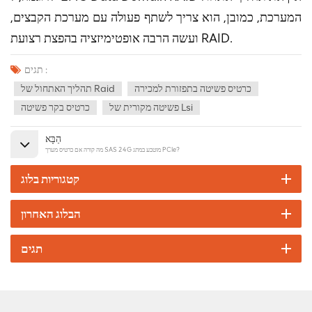
המערכת, כמובן, הוא צריך לשתף פעולה עם מערכת הקבצים,
ועשה הרבה אופטימיזציה בהפצת רצועת RAID.
תגים :
כרטיס פשיטה בתפזורת למכירה
תהליך האתחול של Raid
פשיטה מקורית של Lsi
כרטיס בקר פשיטה
הַבָּא
מה קורה אם כרטיס מערך SAS 24G מוטבע במתג PCIe?
קטגוריות בלוג
הבלוג האחרון
תגים