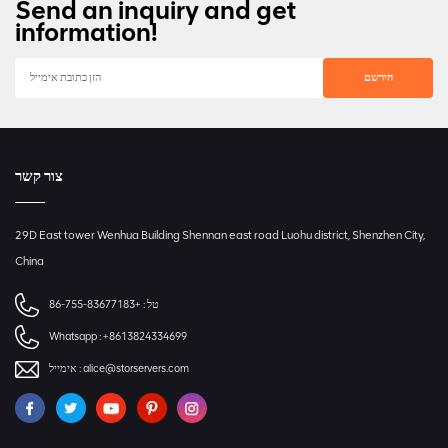
Send an inquiry and get
information!
צור קשר
29D East tower Wenhua Building Shennan east road Luohu district, Shenzhen City,
China
טל :
+86-755-83677183
Whatsapp :
+8613824334699
alice@storservers.com
אימייל :