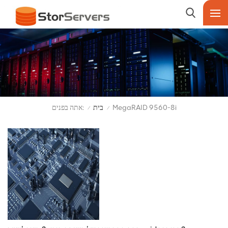
אתה בפנים:
MegaRAID 9560-8i
בית
/
/