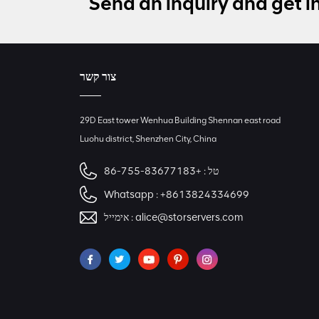
Send an inquiry and get i
צור קשר
29D East tower Wenhua Building Shennan east road
Luohu district, Shenzhen City, China
טל :
+86-755-83677183
Whatsapp :
+8613824334699
alice@storservers.com
אימייל :