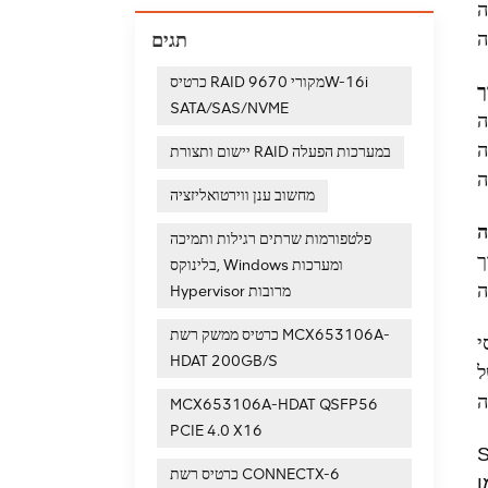
ה-RAID. בהתאם לרמת ה-RAID שתבחר, תוכל להגדיר כיצד הכוננים מאורגנים במערך, להגדיר אפשרויות יתירות
תגים
כרטיס RAID מקורי 9670W-16i
ך
SATA/SAS/NVME
וש.
ה.
יישום ותצורת RAID במערכות הפעלה
מחשוב ענן ווירטואליזציה
פלטפורמות שרתים רגילות ותמיכה
בכלים
בלינוקס, Windows ומערכות
Hypervisor מרובות
כרטיס ממשק רשת MCX653106A-
צועים
HDAT 200GB/S
ל
MCX653106A-HDAT QSFP56
PCIE 4.0 X16
כרטיס רשת CONNECTX-6