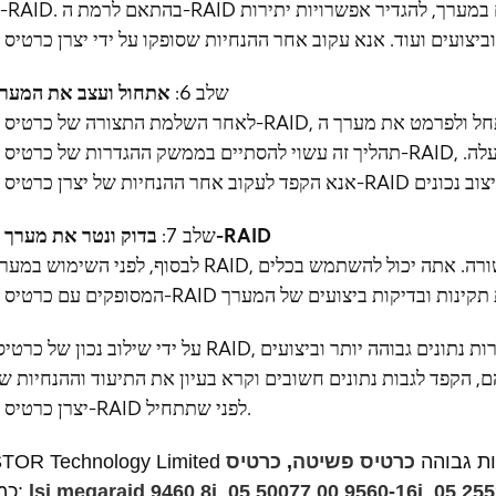
שלב 6:
אתחול ועצב את המער
לאחר השלמת התצורה של כרטיס ה-RAID, עליך לאתחל ולפרמט את מערך ה-RAID כדי להכין אותו לשימ
תהליך זה עשוי להסתיים בממשק ההגדרות של כרטיס ה-RAID, או ייתכן שיהיה צורך לבצע אותו במערכת ההפעל
בדוק ונטר את מערך ה-RAID
שלב 7:
לבסוף, לפני השימוש במערך RAID, מומלץ לבדוק ולנטר כדי לוודא שהכל עובד כשורה. אתה יכול להשתמש 
על ידי שילוב נכון של כרטיסי RAID, אתה יכול להשיג קיבולת אחסון גדולה יותר, יתירות נתונים גבוהה יותר ובי
שהם, הקפד לגבות נתונים חשובים וקרא בעיון את התיעוד וההנחיות ש
יצרן כרטיס ה-RAID לפני שתתחיל.
קת לך איכות גבוהה
כרטיס פשיטה
,
05 255
, 
05 50077 00 9560-16i
, 
lsi megaraid 9460 8i
כמו: