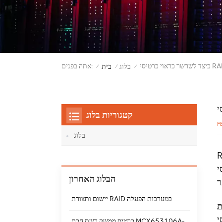
אתה בפנים:
בלוג
בית
/
/
/
קטגוריות בלוג
F
בלוג
בסדרות, אתה יכול להגדיל
ג
הבלוג האחרון
יישום ותצורת RAID במערכות הפעלה
עות.
כרטיס ממשק רשת חכם MCX653106A-