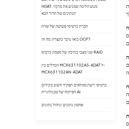
בחור את רמת ה-RAID המתאימה
HDAT: מנוע הליבה שמניע את מרכזי
הנתונים של הדור הבא
הכרת כרטיסי פשיטה של שרת
ים שלך.
בואו נדבר בקצרה: מה זה OCP?
שני מצבי כתיבה של מטמון כרטיס RAID
ם
הבדלים בין MCX631102AS-ADAT ל-
MCX631102AN-ADAT
כרטיסי רשת ממלאים תפקיד חשוב בקידום
ח
הפיתוח של טכנולוגיית AI
י לספק
אחסון נתונים וניהול נתונים
ס