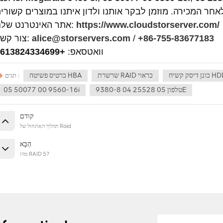
https://www.cloudstorserver.com/
אתר האינטרנט שלנו:
+86-755-83677183
/
alice@storservers.com
צור קשר:
וואטסאפ:
+8613824334699
 דיסק קשיח HDD
שרשרת RAID כראוי
כרטיס פשיטה HBA
תגים :
טלפון 05 25528 04 9380-8E
05 50077 00 9560-16i
קודם
תהליך האתחול של Raid
הַבָּא
מהו RAID 5?