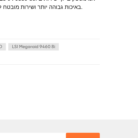
באיכות גבוהה יותר ושירות מובטח לאחר המכירה. מוזמן לבקר אותנו ולדון איתנו במוצרים קשורים.
LSI Megaraid 9460 8i
כונן