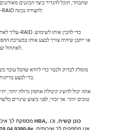
וביצועים ועוד. אנא עקוב אחר ההנחיות שסופקו על ידי יצרן כרטיס ה-RAID לתצורה נכונה.
אנא הקפד לעקוב אחר ההנחיות של יצרן כרטיס ה-RAID לאתחול ועיצוב נכונים.
המסופקים עם כרטיס ה-RAID כדי לבצע בדיקות תקינות ובדיקות ביצועים של המערך.
טובים יותר. אך זכור, לפני ביצוע שינויים כל
כונן קשיח
, וכו.
,
כרטיס HBA
STOR Technology Limited מספ
אנו מספקים לך שירותים
.
28 04 9380-8e