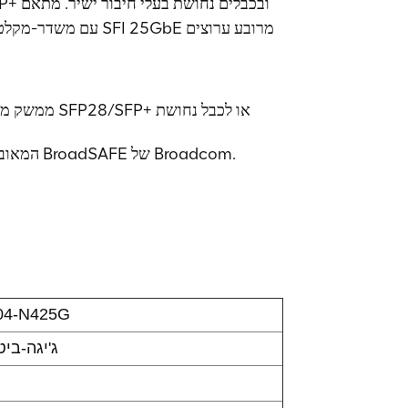
ממשק מדיה ה
פתרון מתאם ה-PCIe המאובטח ביותר בתעשייה, הממנף את טכנולוגיית BroadSAFE של Broadcom.
04-N425G
25 ג'יגה-ב