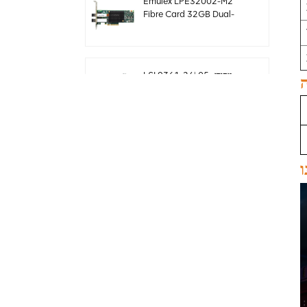
Emulex LPE32002-M2
Fibre Card 32GB Dual-
Port PCIE 3.0 FC HBAs
LSI 9361-24i מקורי 05-
50022-00 בקר פשיטה
SAS+SATA sff8643
Megaraid
LSI 9460-8i מקורי 05-
50011-02 megaraid
ו
SAS, SATA, NVMe PCIe
RAID Controller כרטיס
12gb/s
ThinkSystem 940-32i
פנימי SFF8654
4Y37A09733 כרטיס בקר
SAS MegaRaid
כרטיס LSI 9500-8i מקורי