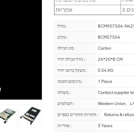
שנים
אַחֲרָיוּת
BCM957504-N42
מודל :
BCM57504
מק"ט :
Carton
סוג חבילה :
26*20*8 CM
גודל חבילה יחיד :
0.54 KG
משקל ברוטו יחיד :
1 Piece
מינימום הזמנה :
Contact supplier to
משלוח :
Western Union、
תשלומים :
Returns & refu
החזרות והחזרים כספיים :
3 Years
אחריות :