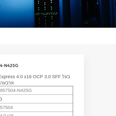
כרטיס ממשק רש
ארבעה פורטים
957504-N425G
מְ
57504
4.0 x16