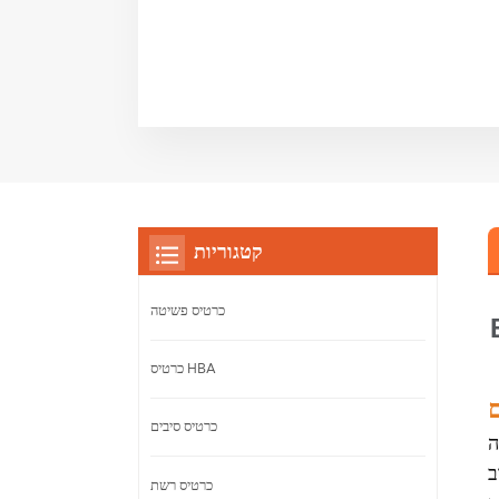
קטגוריות
כרטיס פשיטה
כרטיס HBA
ם
כרטיס סיבים
ה-Broadcom BCM957504-N425G הוא מתאם רשת PCI Express 4.0 x16 בעל ארבעה יציאות במהירות 25
בעה
כרטיס רשת