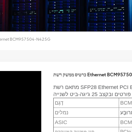
כרטיס ממשק רשת net BCM957504-N425G
ת Ethernet BCM957504-N425G
מתאם רשת SFP28 Ethernet PCI Express 4.0 x16 OCP 3.0 SFF בעל
 ובקצב 25 ג'יגה-ביט לשנייה
BCM
דֶגֶם
רוּבָּע
נמלים
ASIC
BCM
סוג ממשק המערכת
PCIe 