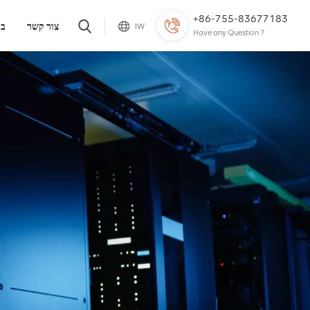
+86-755-83677183
צור קשר
בל
IW
Have any Question ?