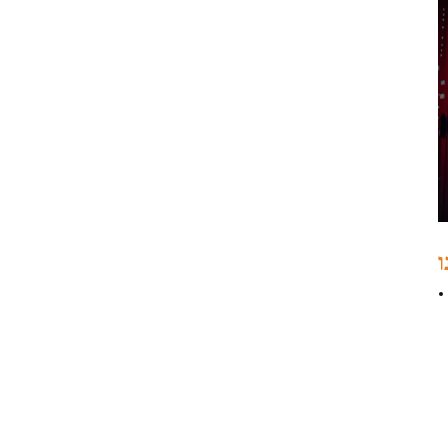
05-50134-01 SAS,
SATA, NVMe HBA
sff8654
LSI 9405W-16i hba כרטיס
05-50047-00 12Gb/s
SAS SATA NVMe Tri-
Mode HBAs
כרטיס רשת X520-SR2
PCIe 2.0 x8 2 יציאות 5.0
GT/s 10G Ethernet
ו