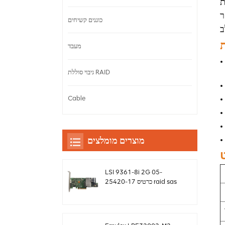
 ישיר. מתאם
רוצים
כוננים קשיחים
ת
מעבד
גיבוי סוללת RAID
Cable
מוצרים מומלצים
LSI 9361-8i 2G 05-
25420-17 כרטיס raid sas
controller Megaraid
sff8643 12gb/s