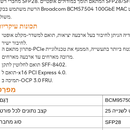
מחברי רשת SFP28. המתאם תומך במודולים אופטיים SFP28/SFP+ ובכבלים נחושת בעלי חיבור
הרשת משתמש בבקר Broadcom BCM57504 100GbE MAC עם משדר-מקלט SFI 25GbE מרובע ע
משולב.
תכונות עיקריו
ניתן לחיבור בעל ארבעה יציאות, תואם למשדר-מקלט אופטי SFP28/SFP+ או לכבל נחושת
לחיבור ישיר.
מרובה מארחים עד ארבעה מארחים.
תואם לחלוטין לתקן SFF-8402.
תואם ל-x16 PCI Express 4.0.
תמיכה ב-OCP 3.0 FRU.
מִפרָט
BCM9575
דֶגֶם
יט לשנייה
קצב נתונים לכל פורט
סוג מחבר
SFP28