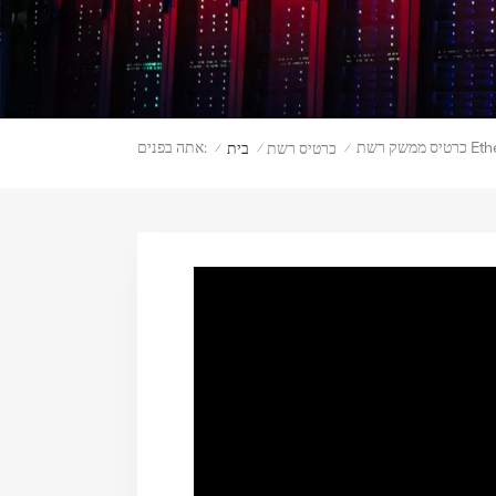
Ether
אתה בפנים:
כרטיס רשת
בית
/
/
/