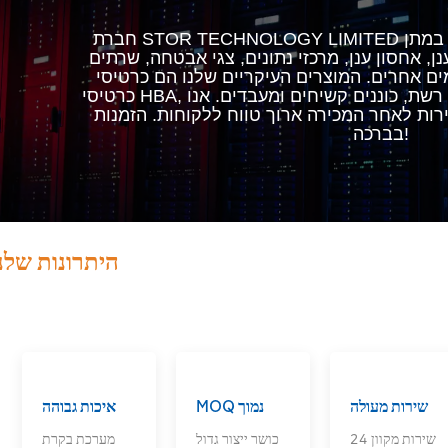
חברת STOR TECHNOLOGY LIMITED נוסדה בשנת 2007, ומתמקדת במתן
, אחסון ענן, מרכזי נתונים, צגי אבטחה, שרתים
אחרים. המוצרים העיקריים שלנו הם כרטיסי RAID,
כרטיסי HBA, כרטיסי סיבים אופטיים, כרטיסי רשת, כוננים קשיחים ומעבדים. אנו
 לאחר המכירה ארוך טווח ללקוחות. הזמנות ODM יתקבלו
בברכה!
היתרונות שלנ
שירות מעולה
MOQ נמוך
איכות גבוהה
שירות מקוון 24
כושר ייצור גדול
מערכת בקרת