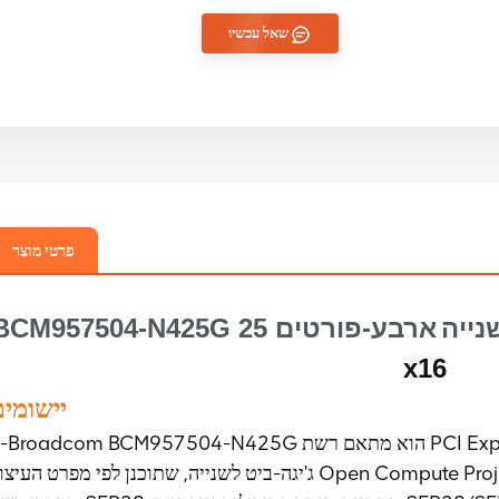
שאל עכשיו
פרטי מוצר
שנייה
ארבע-פורטים
BCM957504-N425G
x16
יישומי
ג'יגה-ביט לשנייה, שתוכנן לפי מפרט העיצוב Open Compute Project (OCP) 3.0, בצורת גודל קטן עם אר