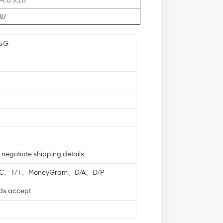
3 
5G
 negotiate shipping details
L/C、T/T、MoneyGram、D/A、D/P
nds accept