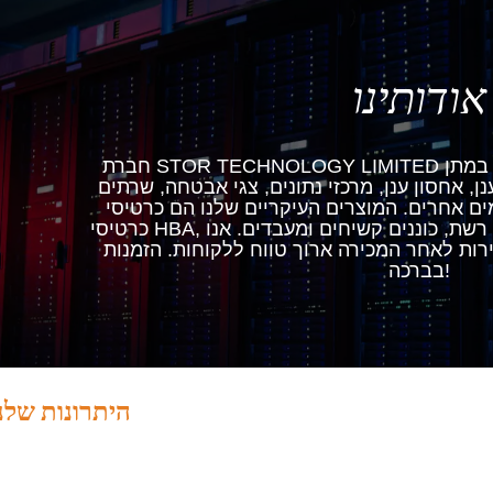
אודותינו
חברת STOR TECHNOLOGY LIMITED נוסדה בשנת 2007, ומתמקדת במתן
, אחסון ענן, מרכזי נתונים, צגי אבטחה, שרתים
אחרים. המוצרים העיקריים שלנו הם כרטיסי RAID,
כרטיסי HBA, כרטיסי סיבים אופטיים, כרטיסי רשת, כוננים קשיחים ומעבדים. אנו
 לאחר המכירה ארוך טווח ללקוחות. הזמנות ODM יתקבלו
בברכה!
היתרונות שלנ