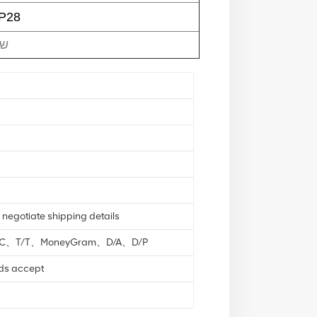
P28
3 
 negotiate shipping details
L/C、T/T、MoneyGram、D/A、D/P
nds accept