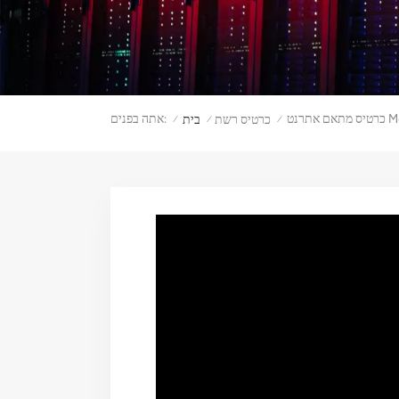
Me
אתה בפנים:
כרטיס רשת
בית
/
/
/