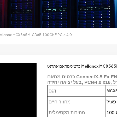
כרטיס מתאם אתרנט llanox MCX565M-CDAB 100GbE PCIe 4.0
Mellanox MCX565M-CDAB 
כרטיס מתאם ConnectX-5 Ex EN עבור OCP3.0, 100GbE, QSFP28
 אגודל
דֶגֶם
MCX5
פָּעִיל
מחזור חיים
מהירות מקסימלית