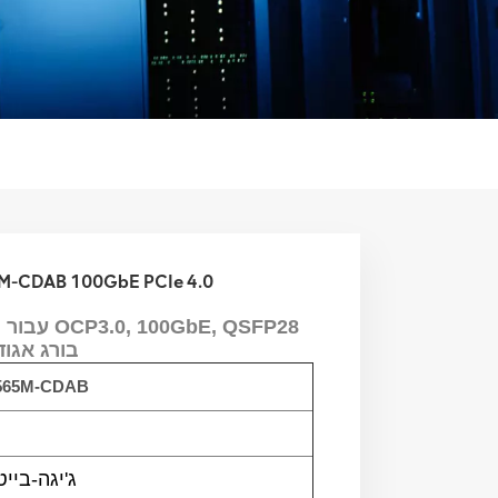
כרטיס מתאם אתרנט 100GbE PCIe 4.0
בעל יציאה יחידה, PCIe4.0 x16, בורג
65M-CDAB
100 ג'יגה-בייט