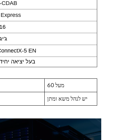
-CDAB
כרטיס press
x16
100 ג
ConnectX-5 EN
QSFP28 בעל יציאה יחי
מעל 60
יש לנהל משא ומתן