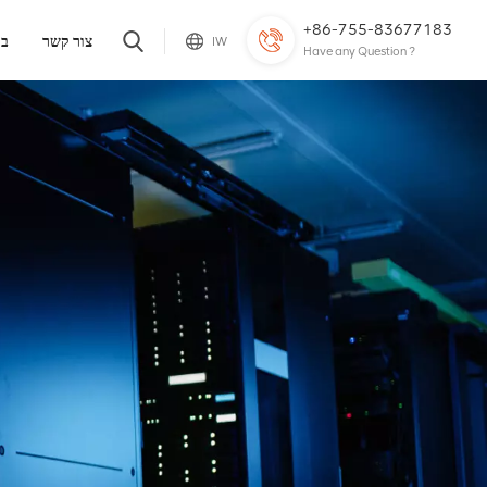
+86-755-83677183
צור קשר
בל
IW
Have any Question ?