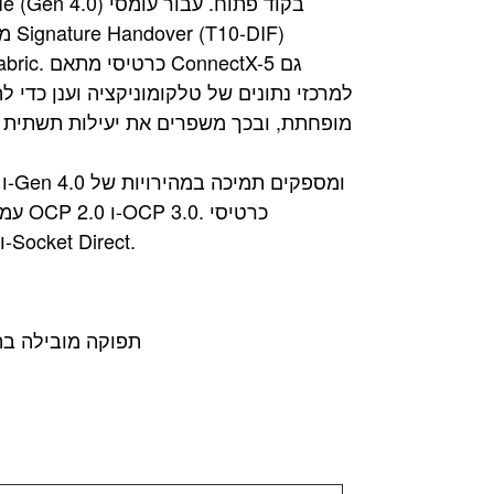
ConnectX-5 מציעים גם טכנולוגיות מתקדמות של Multi-Host ו-Socket Direct.
תפוקה מובילה בתע