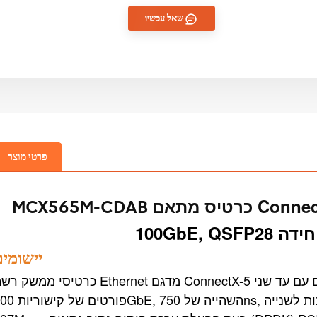
שאל עכשיו
פרטי מוצר
MCX565M-CDAB
יאה יחידה
יישומי
כרטיסי ממשק רשת Ethernet מדגם ConnectX-5 מספקים פתרונות גמישים וביצועים גבוהים עם 
פורטים של קישוריות 100GbE, השהייה של 750ns, עד 200 מיליון הוד