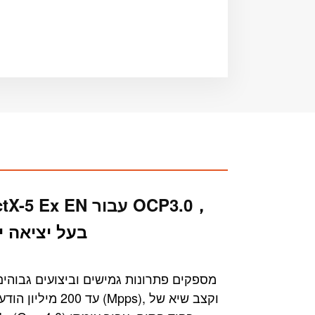
，
כרטיס מתאם ConnectX-5 Ex EN עבור OCP3.0
100GbE, QSFP28 בעל יצ