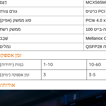
MCX565M
דֶגֶם
PCI Ex
גורם צורה
PCIe 4.0 
סוג ממשק (אפיק)
'יגה-בייט
ממשק רשת
Mellanox 
שְׁבָב
דה
נמלים
זמן אספקה
10-60
1-10
כמות (יחידות)
3-5
3
זמן אספקה ​​(ימים)
אודותינ