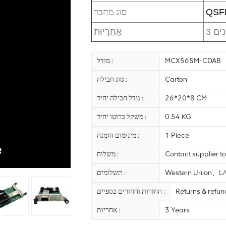
סוג מחבר
QSF
שנים
אַחֲרָיוּת
MCX565M-CDAB
מודל :
Carton
סוג חבילה :
26*20*8 CM
גודל חבילה יחיד :
0.54 KG
משקל ברוטו יחיד :
1 Piece
מינימום הזמנה :
Contact supplier to
משלוח :
Western Union、
תשלומים :
Returns & refu
החזרות והחזרים כספיים :
3 Years
אחריות :