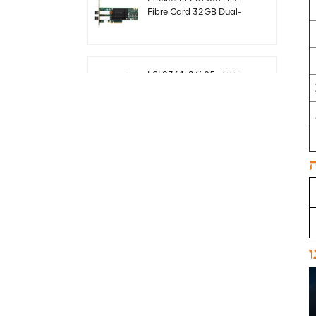
Fibre Card 32GB Dual-
Port PCIE 3.0 FC HBAs
LSI 9361-24i מקורי 05-
50022-00 בקר פשיטה
SAS+SATA sff8643
Megaraid
LSI 9460-8i מקורי 05-
50011-02 megaraid
SAS, SATA, NVMe PCIe
RAID Controller כרטיס
12gb/s
ThinkSystem 940-32i
פנימי SFF8654
ו
4Y37A09733 כרטיס בקר
SAS MegaRaid
כרטיס LSI 9500-8i מקורי
05-50134-01 SAS,