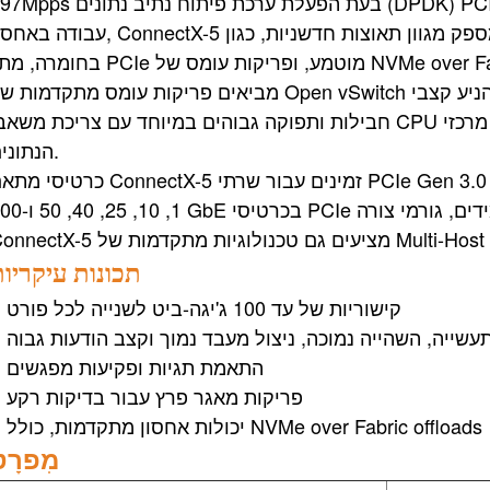
197Mpps בעת הפעלת ערכת פיתוח נתיב נתונים ( PCIe (Gen 4.0
עבודה באחסון, ConnectX-5 מספק מגוון תאוצות חדשניות, כגון ure Handover (T10-DIF
בחומרה, מתג PCIe מוטמע, ופריקות עומס של NVMe over Fabric. כרטיסי מתאם ctX-5
מביאים פריקות עומס מתקדמות של Open vSwitch למרכזי נתונים של טלקומוניקציה וענן כדי להניע ק
חבילות ותפוקה גבוהים במיוחד עם צריכת משאבי CPU מופחתת, ובכך משפרים את יעילות תשתית מרכ
הנתונים.
כרטיסי מתאם ConnectX-5 זמינים עבור שרתי PCIe Gen 3.0 ו-Gen 4.0 ומספקים תמיכה במהי
1, 10, 25, 40, 50 ו-100 GbE בכרטיסי PCIe עמידים, גורמי צו
תכונות עיקריו
קישוריות של עד 100 ג'יגה-ביט לשנייה לכל פורט
שייה, השהייה נמוכה, ניצול מעבד נמוך וקצב הודעות גבוה
התאמת תגיות ופקיעות מפגשים
פריקות מאגר פרץ עבור בדיקות רקע
יכולות אחסון מתקדמות, כולל NVMe over Fabric offloads
מִפרָט