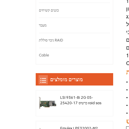
DPDK)) בקוד פתוח. עבור עומסי
Signat)
כוננים קשיחים
Conne גם
צבי
מעבד
זי
גיבוי סוללת RAID
רויות של
רה OCP 2.0 ו-OCP 3.0. כרטיסי
Cable
ת
מוצרים מומלצים
LSI 9361-8i 2G 05-
25420-17 כרטיס raid sas
controller Megaraid
sff8643 12gb/s
Emulex LPE32002-M2