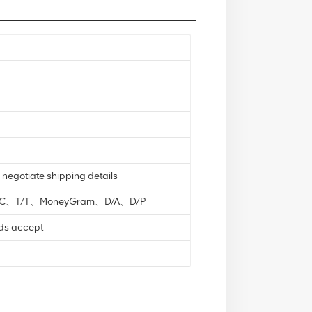
 negotiate shipping details
L/C、T/T、MoneyGram、D/A、D/P
nds accept