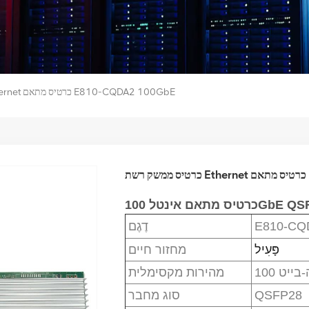
כרטיס ממשק רשת Ethernet כרטיס מתאם E810-CQDA2 100GbE
E
כרטיס מתאם אינטל 100GbE
E810-CQ
דֶגֶם
פָּעִיל
מחזור חיים
יגה-בייט
מהירות מקסימלית
QSFP28
סוג מחבר