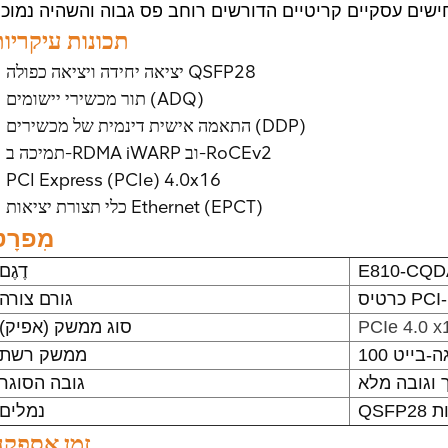
תכונות עיקריו
יציאה יחידה ויציאה כפולה QSFP28
תור מכשירי יישומים (ADQ)
התאמה אישית דינמית של מכשירים (DDP)
תמיכה ב-RDMA iWARP וב-RoCEv2
PCI Express (PCIe) 4.0x16
כלי תצורת יציאות Ethernet (EPCT)
מִפרָט
E810-CQD
דֶגֶם
יס PCI-E
גורם צורה
PCIe 4.0 x
סוג ממשק (אפיק)
ג'יגה-בייט
ממשק רשת
 וגובה מלא
גובה הסוגר
ות
נמלים
זמן אספקה