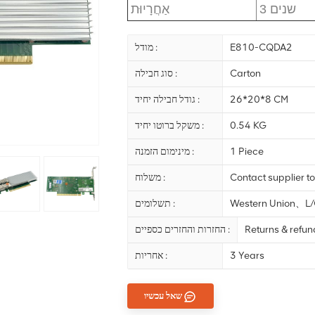
3 שנים
אַחֲרָיוּת
E810-CQDA2
מודל :
Carton
סוג חבילה :
26*20*8 CM
גודל חבילה יחיד :
0.54 KG
משקל ברוטו יחיד :
1 Piece
מינימום הזמנה :
Contact supplier to
משלוח :
Western Union、
תשלומים :
Returns & refu
החזרות והחזרים כספיים :
3 Years
אחריות :
שאל עכשיו