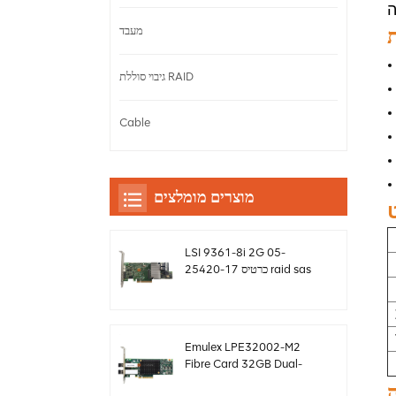
ת
מעבד
גיבוי סוללת RAID
Cable
מוצרים מומלצים
LSI 9361-8i 2G 05-
25420-17 כרטיס raid sas
controller Megaraid
sff8643 12gb/s
Emulex LPE32002-M2
Fibre Card 32GB Dual-
Port PCIE 3.0 FC HBAs