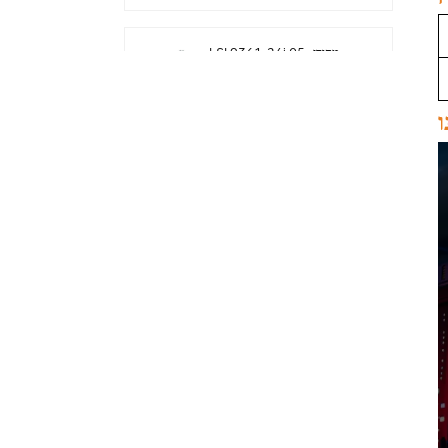
LSI 9361-24i מקורי 05-
50022-00 בקר פשיטה
SAS+SATA sff8643
Megaraid
ו
LSI 9460-8i מקורי 05-
50011-02 megaraid
SAS, SATA, NVMe PCIe
RAID Controller כרטיס
12gb/s
ThinkSystem 940-32i
פנימי SFF8654
4Y37A09733 כרטיס בקר
SAS MegaRaid
כרטיס LSI 9500-8i מקורי
05-50134-01 SAS,
SATA, NVMe HBA
sff8654