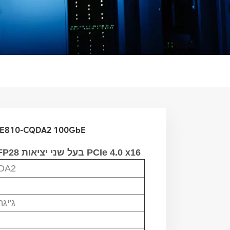
כרטיס ממשק רשת Ethernet כרטיס מתאם 810-CQDA2 100GbE
PCIe 4.0 x16
QSFP28 בעל שני יציאות
DA2
100 ג'