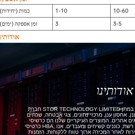
10-60
1-10
כמות (יחידות)
3-5
3
זמן אספקה ​​(ימים)
אודותינ
אודותינו
חברת STOR TECHNOLOGY LIMITED נוסדה בשנת 2007, ומתמקדת במתן
, אחסון ענן, מרכזי נתונים, צגי אבטחה, שרתים
אחרים. המוצרים העיקריים שלנו הם כרטיסי RAID,
כרטיסי HBA, כרטיסי סיבים אופטיים, כרטיסי רשת, כוננים קשיחים ומעבדים. אנו
 לאחר המכירה ארוך טווח ללקוחות. הזמנות ODM יתקבלו