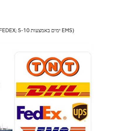
באמצעות משלוח אקספרס (3-7 ימים באמצעות DHL, UPS, TNT, FEDEX; 5-10 ימים באמצעות EMS)