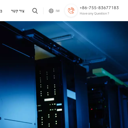
+86-755-83677183
צור קשר
בל
IW
Have any Question ?