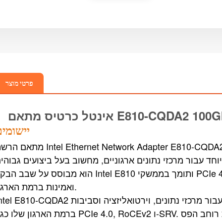
פרטי מוצר
ס מתאם E810-CQDA2 100GbE
אינטל
יישומי
מתאם הרשת Intel Ethernet Network Adapter E810-CQDA2 הוא מתאם רשת 100GbE בעל שני
עבור מרכזי נתונים ארגוניים, מחשוב בעל ביצועים גבוהים (HPC) וסביבות וירטואליזציה
הוא מבוסס על שבב הבקר Intel E810 ותומך בממשקי PCIe 4.0 x16, ומספק תצורת רוחב פס ג
ואמינות ברמת הארגון.
Intel E810-CQDA2 הוא בחירה אידיאלית עבור מרכזי נתונים, וירטואליזציה וסביבות HPC הודות ל
ברמת הארגון שלו כגון PCIe 4.0, RoCEv2 ו-SRV. עיצוב היציאות הכפולות שלו ותצורת רוח