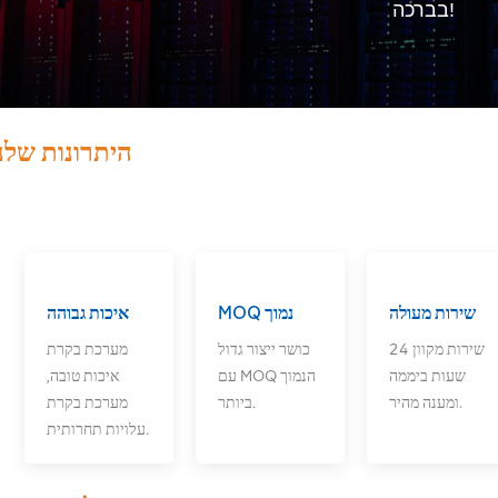
בברכה!
היתרונות שלנ
שירות מעולה
MOQ נמוך
איכות גבוהה
שירות מקוון 24
כושר ייצור גדול
מערכת בקרת
שעות ביממה
עם MOQ הנמוך
איכות טובה,
ומענה מהיר.
ביותר.
מערכת בקרת
עלויות תחרותית.