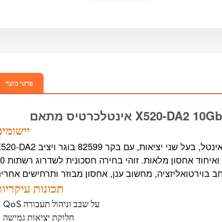
פרטי מוצר
יס מתאם X520-DA2 10GbE
אינטל
יישומי
X520-DA2 הוא מתאם הרשת המאוחד הכפול של אינטל, בעל שני יציאות, עם בקר 82599 ב
כליבה, המספק יכולות וירטואליזציה ואיחוד אחסון
תכונות עיקריו
QoS על שבב וניהול תעבורה
חלוקת יציאות גמישה