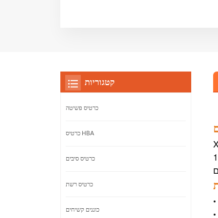
קטגוריות
כרטיס פשיטה
ם
כרטיס HBA
וגר ויציב
 מלאות. זוהי בחירה חסכונית לשדרוג רשתות 10GbE
כרטיס סיבים
ת
כרטיס רשת
כוננים קשיחים