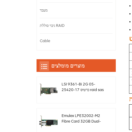
מעבד
גיבוי סוללת RAID
Cable
מוצרים מומלצים
LSI 9361-8i 2G 05-
25420-17 כרטיס raid sas
controller Megaraid
sff8643 12gb/s
Emulex LPE32002-M2
Fibre Card 32GB Dual-
Port PCIE 3.0 FC HBAs