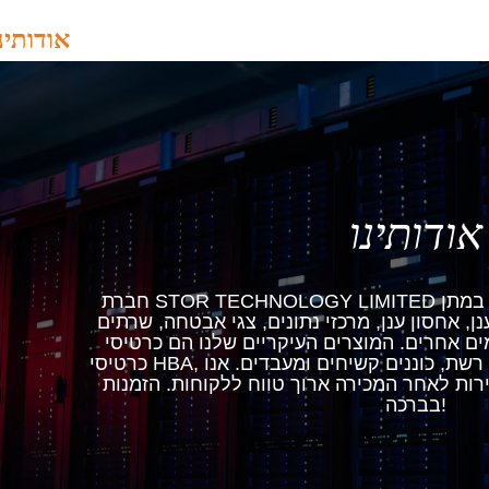
אודותינ
אודותינו
חברת STOR TECHNOLOGY LIMITED נוסדה בשנת 2007, ומתמקדת במתן
, אחסון ענן, מרכזי נתונים, צגי אבטחה, שרתים
אחרים. המוצרים העיקריים שלנו הם כרטיסי RAID,
כרטיסי HBA, כרטיסי סיבים אופטיים, כרטיסי רשת, כוננים קשיחים ומעבדים. אנו
 לאחר המכירה ארוך טווח ללקוחות. הזמנות ODM יתקבלו
בברכה!