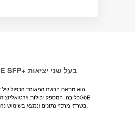
SFP+ בעל שני יציאות
כרט
בשרתי מרכזי נתונים ונמצא בשימוש נרחב בוירטואליזציה, מחשוב ענן, אחסון מבוזר ותרחישים אחרים.