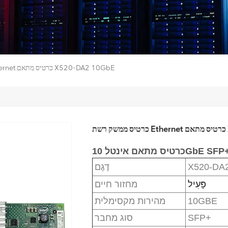
כרטיס ממשק רשת Ethernet כרטיס מתאם X520-DA2 10GbE
X
כרטיס מתאם אינטל 10GbE
X520-DA
דֶגֶם
פָּעִיל
מחזור חיים
10GBE
מהירות מקסימלית
SFP+
סוג מחבר