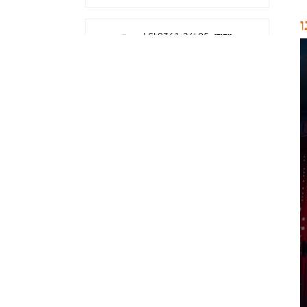
ו
LSI 9361-24i מקורי 05-
50022-00 בקר פשיטה
SAS+SATA sff8643
Megaraid
LSI 9460-8i מקורי 05-
50011-02 megaraid
SAS, SATA, NVMe PCIe
RAID Controller כרטיס
12gb/s
ThinkSystem 940-32i
פנימי SFF8654
4Y37A09733 כרטיס בקר
SAS MegaRaid
כרטיס LSI 9500-8i מקורי
05-50134-01 SAS,
SATA, NVMe HBA
sff8654