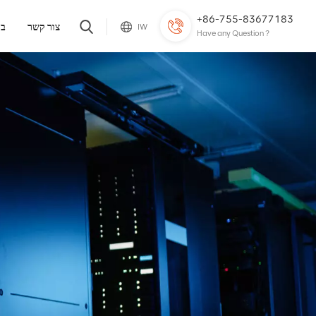
+86-755-83677183
צור קשר
בל
IW
Have any Question ?