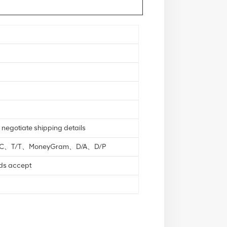
 negotiate shipping details
L/C、T/T、MoneyGram、D/A、D/P
nds accept