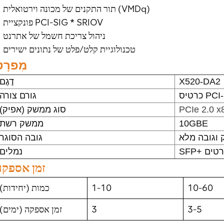
תור התקנים של מכונה וירטואלית (VMDq)
פונקציית PCI-SIG * SRIOV
ניהול צריכת חשמל של אתרנט
טכנולוגיית קלט/פלט של נתונים ישירים
מִפרָט
X520-DA2
דֶגֶם
יס PCI-E
גורם צורה
PCIe 2.0 x
סוג ממשק (אפיק)
10GBE
ממשק רשת
 וגובה מלא
גובה הסוגר
פורטים
נמלים
זמן אספקה
10-60
1-10
כמות (יחידות)
3-5
3
זמן אספקה ​​(ימים)