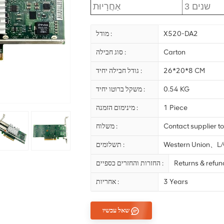
3 שנים
אַחֲרָיוּת
X520-DA2
מודל :
Carton
סוג חבילה :
26*20*8 CM
גודל חבילה יחיד :
0.54 KG
משקל ברוטו יחיד :
1 Piece
מינימום הזמנה :
Contact supplier to
משלוח :
Western Union、
תשלומים :
Returns & refu
החזרות והחזרים כספיים :
3 Years
אחריות :
שאל עכשיו